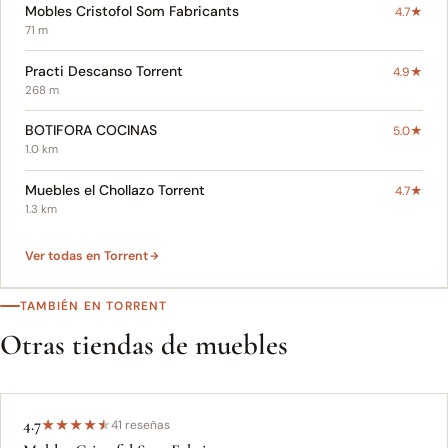
Mobles Cristofol Som Fabricants
4.7★
71 m
Practi Descanso Torrent
4.9★
268 m
BOTIFORA COCINAS
5.0★
1.0 km
Muebles el Chollazo Torrent
4.7★
1.3 km
Ver todas en Torrent
TAMBIÉN EN TORRENT
Otras tiendas de muebles
4.7
★
★
★
★
★
41 reseñas