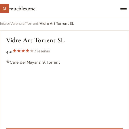
muebles.one
M
Inicio
/
Valencia
/
Torrent
/
Vidre Art Torrent SL
Vidre Art Torrent SL
4.0
★
★
★
★
★
7 reseñas
Calle del Mayans, 9, Torrent