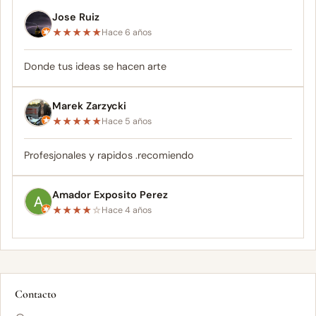
Jose Ruiz
★
★
★
★
★
Hace 6 años
Donde tus ideas se hacen arte
Marek Zarzycki
★
★
★
★
★
Hace 5 años
Profesjonales y rapidos .recomiendo
Amador Exposito Perez
★
★
★
★
☆
Hace 4 años
Contacto