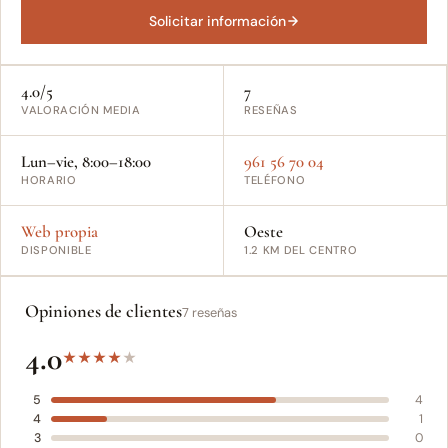
Solicitar información
4.0/5
7
VALORACIÓN MEDIA
RESEÑAS
Lun–vie, 8:00–18:00
961 56 70 04
HORARIO
TELÉFONO
Web propia
Oeste
DISPONIBLE
1.2 KM DEL CENTRO
Opiniones de clientes
7 reseñas
4.0
★
★
★
★
★
5
4
4
1
3
0