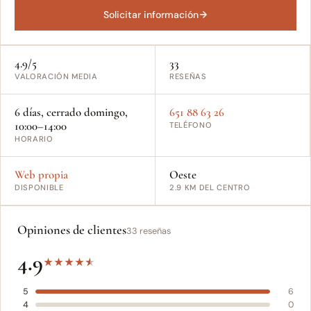
Solicitar información
4.9/5
33
VALORACIÓN MEDIA
RESEÑAS
6 días, cerrado domingo,
651 88 63 26
10:00–14:00
TELÉFONO
HORARIO
Web propia
Oeste
DISPONIBLE
2.9 KM DEL CENTRO
Opiniones de clientes
33 reseñas
4.9
★
★
★
★
★
5
6
4
0