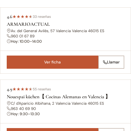
4.6
★
★
★
★
★
33 reseñas
ARMARIOACTUAL
Av. del General Avilés, 57 Valencia Valencia 46015 ES
960 01 67 89
Hoy: 10:00–14:00
Ver ficha
Llamar
4.9
★
★
★
★
★
55 reseñas
Nouespai küchen【 Cocinas Alemanas en Valencia 】
C/ d'Aparicio Albiñana, 2 Valencia Valencia 46015 ES
963 40 69 90
Hoy: 9:30–13:30