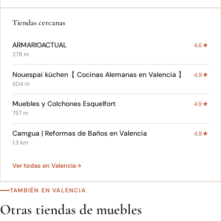
Tiendas cercanas
ARMARIOACTUAL
4.6★
278 m
Nouespai küchen【 Cocinas Alemanas en Valencia 】
4.9★
504 m
Muebles y Colchones Esquelfort
4.9★
757 m
Camgua | Reformas de Baños en Valencia
4.9★
1.3 km
Ver todas en Valencia
TAMBIÉN EN VALENCIA
Otras tiendas de muebles