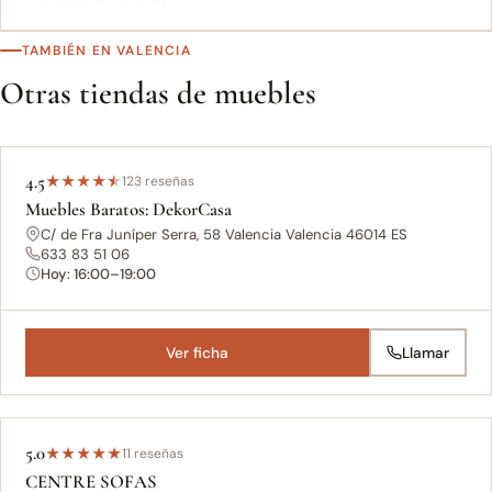
TAMBIÉN EN VALENCIA
Otras tiendas de muebles
4.5
★
★
★
★
★
123 reseñas
Muebles Baratos: DekorCasa
C/ de Fra Juníper Serra, 58 Valencia Valencia 46014 ES
633 83 51 06
Hoy: 16:00–19:00
Ver ficha
Llamar
5.0
★
★
★
★
★
11 reseñas
CENTRE SOFAS