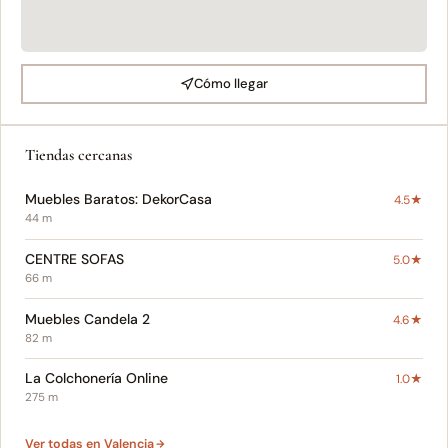
Cómo llegar
Tiendas cercanas
Muebles Baratos: DekorCasa
4.5★
44 m
CENTRE SOFAS
5.0★
66 m
Muebles Candela 2
4.6★
82 m
La Colchonería Online
1.0★
275 m
Ver todas en Valencia