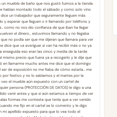
ía un mueble de baño que nos gustó fuimos a la tienda
ue habían montado todo el sábado y como solo vino
 dice un trabajador que seguramente lleguen más
 y esperar que lleguen o ir llamando por teléfono y
á… como no nos dio confianza de que iban ha llegar
uelven el dinero… estuvimos llamando y no llegaba
a que no podía ser que me dijeran que llamara para ver
e dice que va averiguar si van ha recibir más o no ya
a enseguida eso eran las cinco y media de la tarde
al mismo precio que fuera ya a recogerlo y le dije que
dó en llamarme mucho antes me dice que el domingo
al ser de exposición no me fiaba de cómo estaría… me
 por festivo y no lo sabíamos y el martes por la
veo el mueble aún expuesto con un cartel de
alquier persona (PROTECCIÓN DE DATOS) le digo a una
do venir antes y que si aún estamos a tiempo de ver
malas formas me contesta que tenía que a ver venido
cuando me fijo en el cartel se lo comento y le digo
mi apellido expuesto para que lo vea todo el