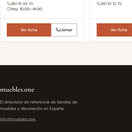
961 19 38 70
961 81 13 75
Hoy: 10:00–14:00
Ver ficha
Llamar
Ver ficha
muebles.one
El directorio de referencia de tiendas de
muebles y decoración en España.
info@muebles.one