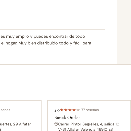
ar es muy amplio y puedes encontrar de todo
l hogar. Muy bien distribuido todo y fácil para
4.0
eseñas
★
★
★
★
★
177 reseñas
Banak Outlet
uertes, 29 Alfafar
Carrer Pintor Segrelles, 4, salida 10
S
V-31 Alfafar Valencia 46910 ES