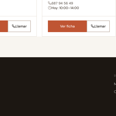
687 94 56 49
Hoy: 10:00–14:00
Llamar
Ver ficha
Llamar
M
C