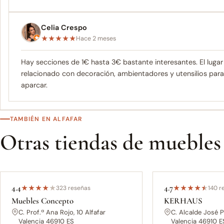
Celia Crespo
★
★
★
★
★
Hace 2 meses
Hay secciones de 1€ hasta 3€ bastante interesantes. El lug
relacionado con decoración, ambientadores y utensilios para e
aparcar.
TAMBIÉN EN ALFAFAR
Otras tiendas de muebles
4.4
4.7
★
★
★
★
★
323 reseñas
★
★
★
★
★
140 r
Muebles Concepto
KERHAUS
C. Prof.ª Ana Rojo, 10 Alfafar
C. Alcalde José P
Valencia 46910 ES
Valencia 46910 E