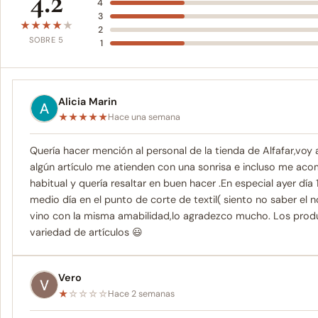
4.2
4
3
★
★
★
★
★
2
SOBRE 5
1
Alicia Marin
★
★
★
★
★
Hace una semana
Quería hacer mención al personal de la tienda de Alfafar,voy
algún artículo me atienden con una sonrisa e incluso me aco
habitual y quería resaltar en buen hacer .En especial ayer día
medio día en el punto de corte de textil( siento no saber el
vino con la misma amabilidad,lo agradezco mucho. Los prod
variedad de artículos 😃
Vero
★
☆
☆
☆
☆
Hace 2 semanas