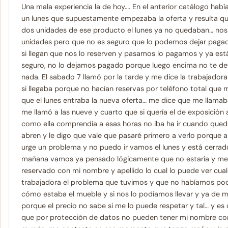
Una mala experiencia la de hoy…. En el anterior catálogo hab
un lunes que supuestamente empezaba la oferta y resulta q
dos unidades de ese producto el lunes ya no quedaban… nos
unidades pero que no es seguro que lo podemos dejar pagado
si llegan que nos lo reserven y pasamos lo pagamos y ya est
seguro, no lo dejamos pagado porque luego encima no te dev
nada. El sabado 7 llamó por la tarde y me dice la trabajador
si llegaba porque no hacían reservas por teléfono total que m
que el lunes entraba la nueva oferta… me dice que me llamab
me llamó a las nueve y cuarto que si quería el de exposición 
como ella comprendía a esas horas no iba ha ir cuando que
abren y le digo que vale que pasaré primero a verlo porque 
urge un problema y no puedo ir vamos el lunes y está cerrado
mañana vamos ya pensado lógicamente que no estaría y me 
reservado con mi nombre y apellido lo cual lo puede ver cu
trabajadora el problema que tuvimos y que no habíamos podi
cómo estaba el mueble y si nos lo podíamos llevar y ya de 
porque el precio no sabe si me lo puede respetar y tal… y es 
que por protección de datos no pueden tener mi nombre con 