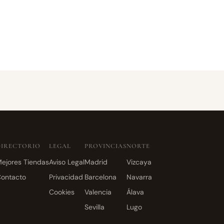
DIRECTORIO
LEGAL
PROVINCIAS
NORTE
ejores Tiendas
Aviso Legal
Madrid
Vizcaya
ontacto
Privacidad
Barcelona
Navarra
Cookies
Valencia
Álava
Sevilla
Lugo