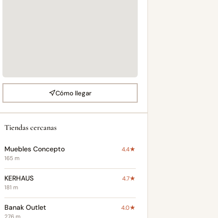
Cómo llegar
Tiendas cercanas
Muebles Concepto
4.4★
165 m
KERHAUS
4.7★
181 m
Banak Outlet
4.0★
276 m