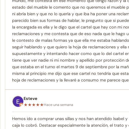
mundo, me contesta en ese momento que tengo razón y la cos
estado del mueble le comento que no queremos el mueble pu
ni abría bien y que no lo quería y que iba ha poner una recl
parecido bien sus formas de hablar, le pregunto que si pued
la encargada es ella y le digo que el cartel que hay con mi n
reclamaciones y me contesta que de eso nada que le hago un
le contesto de malas formas ya que ella me estaba hablando 
seguir hablando y que quiero la hoja de reclamaciones y ella 
supuestamente y intentando hacer como que lo del cartel er
tiene que ver nadie ni mi nombre y apellido por protección 
que estaba en el turno el martes 9 de septiembre por la ma
misma al principio me dijo que ese cartel no tendría que est
hoja de reclamaciones y la llevaré a consumo me parece que 
Esteve
★
★
★
★
★
Hace una semana
Hemos ido a comprar unas sillas y nos han atendido Isabel y
caja lo cobró. Destacar especialmente la atención, el trat