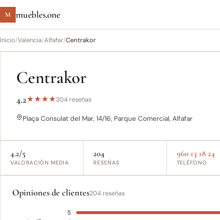
muebles.one
M
Inicio
/
Valencia
/
Alfafar
/
Centrakor
Centrakor
4.2
★
★
★
★
204 reseñas
Plaça Consulat del Mar, 14/16, Parque Comercial, Alfafar
4.2/5
204
960 13 18 24
VALORACIÓN MEDIA
RESEÑAS
TELÉFONO
Opiniones de clientes
204 reseñas
5