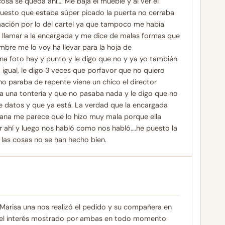
a se queda ahí…. Me baja el mueble y al ver el
esto que estaba súper picado la puerta no cerraba
amación por lo del cartel ya que tampoco me había
e llamar a la encargada y me dice de malas formas que
ombre me lo voy ha llevar para la hoja de
a foto hay y punto y le digo que no y ya yo también
igual, le digo 3 veces que porfavor que no quiero
no paraba de repente viene un chico el director
a una tontería y que no pasaba nada y le digo que no
de datos y que ya está. La verdad que la encargada
ñana me parece que lo hizo muy mala porque ella
ar ahí y luego nos habló como nos habló….he puesto la
las cosas no se han hecho bien.
 Marisa una nos realizó el pedido y su compañera en
o y el interés mostrado por ambas en todo momento