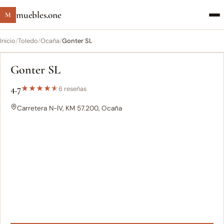
muebles.one
M
Inicio
/
Toledo
/
Ocaña
/
Gonter SL
Gonter SL
4.7
★
★
★
★
★
6 reseñas
Carretera N-IV, KM 57.200, Ocaña