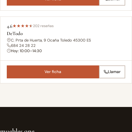
4.6
★
★
★
★
★
202 reseñas
DeTodo
C. Prta de Huerta, 9 Ocaña Toledo 45300 ES
684 24 28 22
Hoy: 10:00–14:30
Ver ficha
Llamar
muebles.one