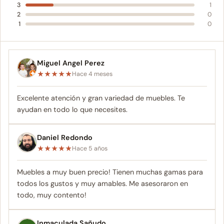
3
1
2
0
1
0
Miguel Angel Perez
★
★
★
★
★
Hace 4 meses
Excelente atención y gran variedad de muebles. Te
ayudan en todo lo que necesites.
Daniel Redondo
★
★
★
★
★
Hace 5 años
Muebles a muy buen precio! Tienen muchas gamas para
todos los gustos y muy amables. Me asesoraron en
todo, muy contento!
Inmaculada Sañudo