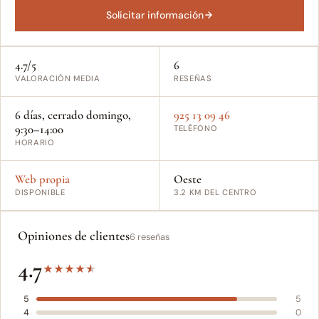
Solicitar información
4.7/5
6
VALORACIÓN MEDIA
RESEÑAS
6 días, cerrado domingo,
925 13 09 46
9:30–14:00
TELÉFONO
HORARIO
Web propia
Oeste
DISPONIBLE
3.2 KM DEL CENTRO
Opiniones de clientes
6 reseñas
4.7
★
★
★
★
★
5
5
4
0