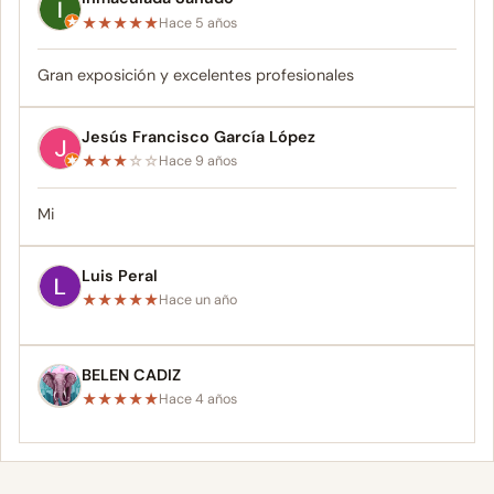
★
★
★
★
★
Hace 5 años
Gran exposición y excelentes profesionales
Jesús Francisco García López
★
★
★
☆
☆
Hace 9 años
Mi
Luis Peral
★
★
★
★
★
Hace un año
BELEN CADIZ
★
★
★
★
★
Hace 4 años