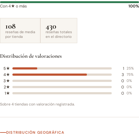
Con 4★ o más
100%
108
430
reseñas de media
reseñas totales
por tienda
en el directorio
Distribución de valoraciones
5★
1
25%
4★
3
75%
3★
0
0%
2★
0
0%
1★
0
0%
Sobre 4 tiendas con valoración registrada.
DISTRIBUCIÓN GEOGRÁFICA