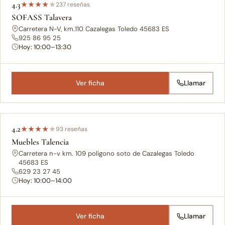
4.3
★
★
★
★
★
237 reseñas
SOFASS Talavera
Carretera N-V, km.110 Cazalegas Toledo 45683 ES
925 86 95 25
Hoy: 10:00–13:30
Ver ficha
Llamar
4.2
★
★
★
★
★
93 reseñas
Muebles Talencia
Carretera n-v km. 109 poligono soto de Cazalegas Toledo
45683 ES
629 23 27 45
Hoy: 10:00–14:00
Ver ficha
Llamar