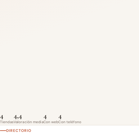
4
4,4
4
4
Tiendas
Valoración media
Con web
Con teléfono
DIRECTORIO