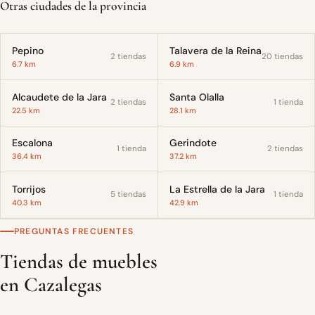
Otras ciudades de la provincia
Pepino
Talavera de la Reina
2 tiendas
20 tiendas
6.7 km
6.9 km
Alcaudete de la Jara
Santa Olalla
2 tiendas
1 tienda
22.5 km
28.1 km
Escalona
Gerindote
1 tienda
2 tiendas
36.4 km
37.2 km
Torrijos
La Estrella de la Jara
5 tiendas
1 tienda
40.3 km
42.9 km
PREGUNTAS FRECUENTES
Tiendas de muebles
en Cazalegas