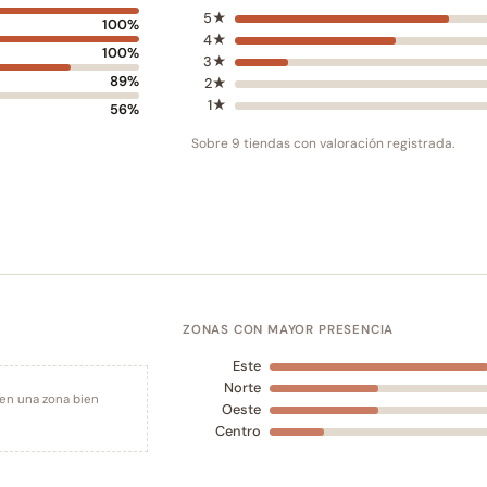
5★
100%
4★
100%
3★
89%
2★
1★
56%
Sobre 9 tiendas con valoración registrada.
ZONAS CON MAYOR PRESENCIA
Este
Norte
 en una zona bien
Oeste
Centro