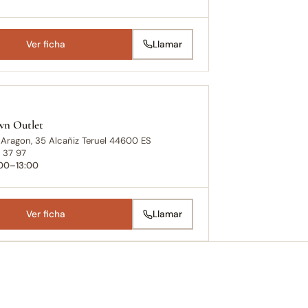
Ver ficha
Llamar
n Outlet
 Aragon, 35 Alcañiz Teruel 44600 ES
 37 97
:00–13:00
Ver ficha
Llamar