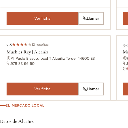
Ver ficha
Llamar
3.8
3.3
★
★
★
★
★
12 reseñas
Muebles Rey | Alcañiz
Mo
Pl. Paola Blasco, local T Alcañiz Teruel 44600 ES
978 83 56 60
Ver ficha
Llamar
EL MERCADO LOCAL
Datos de Alcañiz