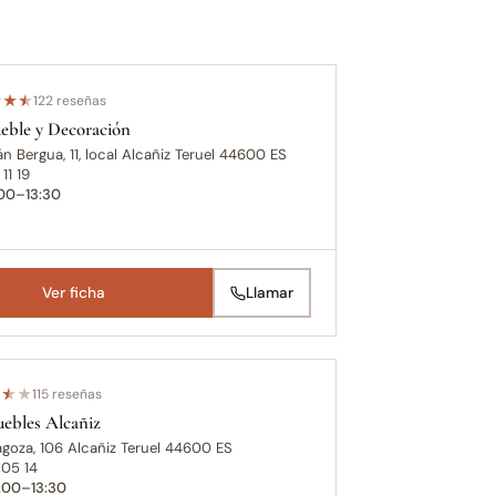
★
★
★
122 reseñas
ble y Decoración
án Bergua, 11, local Alcañiz Teruel 44600 ES
11 19
:00–13:30
Ver ficha
Llamar
★
★
★
115 reseñas
ebles Alcañiz
agoza, 106 Alcañiz Teruel 44600 ES
 05 14
0:00–13:30