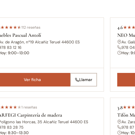
8
4.6
★
★
★
★
★
112 reseñas
★
★
ebles Pascual Antolí
NEO Mue
Av. de Aragón, nº19 Alcañiz Teruel 44600 ES
Av. Gal
978 83 12 16
978 04 
Hoy: 9:00–13:00
Hoy: 9
Ver ficha
Llamar
0
3.8
★
★
★
★
★
1 reseñas
★
★
RFEGI Carpintería de madera
Tifón Mu
Polígono las Horcas, 35 Alcañiz Teruel 44600 ES
Av. Zar
978 83 28 75
978 87
Hoy: 8:30–13:30
Hoy: 1