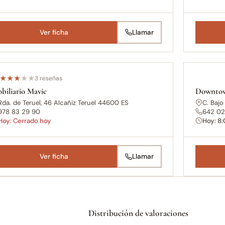
Ver ficha
Llamar
★
★
★
★
★
3 reseñas
biliario Mavic
Downtow
Rda. de Teruel, 46 Alcañiz Teruel 44600 ES
C. Bajo
978 83 29 90
642 02
Hoy: Cerrado hoy
Hoy: 8
Ver ficha
Llamar
Distribución de valoraciones