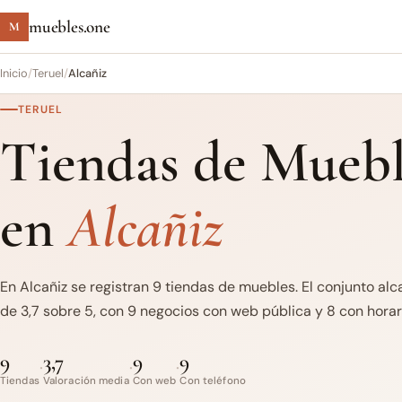
muebles.one
M
Inicio
/
Teruel
/
Alcañiz
TERUEL
Tiendas de Muebl
en
Alcañiz
En Alcañiz se registran 9 tiendas de muebles. El conjunto al
de 3,7 sobre 5, con 9 negocios con web pública y 8 con horari
9
3,7
9
9
·
·
·
Tiendas
Valoración media
Con web
Con teléfono