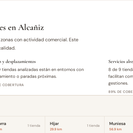
s en Alcañiz
zonas con actividad comercial. Este
alidad.
 y desplazamientos
Servicios al
 tiendas analizadas están en entornos con
8 de 9 tiend
amiento o paradas próximas.
facilitan co
gestiones.
E COBERTURA
89% DE COB
rra
Híjar
Muniesa
1 tienda
1 tienda
km
29.9 km
56.9 km