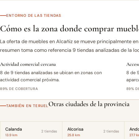
ENTORNO DE LAS TIENDAS
Cómo es la zona donde comprar mueble
La oferta de muebles en Alcañiz se mueve principalmente en 
resumen toma como referencia 9 tiendas analizadas de la loc
Actividad comercial cercana
Acceso
8 de 9 tiendas analizadas se ubican en zonas con
8 de 9
actividad comercial próxima.
aparc
89% DE COBERTURA
89% D
Otras ciudades de la provincia
TAMBIÉN EN TERUEL
Calanda
Alcorisa
Ando
2 tiendas
2 tiendas
13.9 km
25.8 km
27.7 