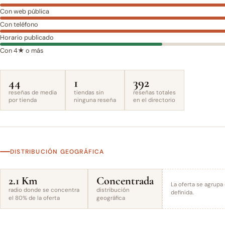
Con web pública
Con teléfono
Horario publicado
Con 4★ o más
44
1
392
reseñas de media
tiendas sin
reseñas totales
por tienda
ninguna reseña
en el directorio
DISTRIBUCIÓN GEOGRÁFICA
2.1 Km
Concentrada
La oferta se agrupa
radio donde se concentra
distribución
definida.
el 80% de la oferta
geográfica