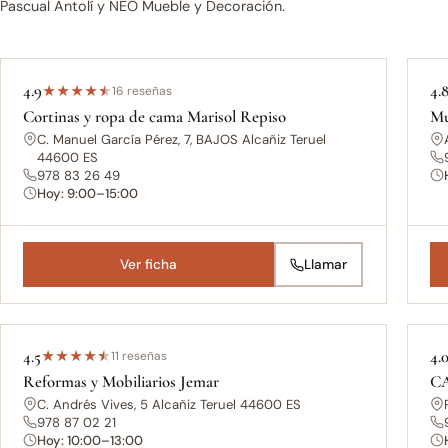
Pascual Antolí y NEO Mueble y Decoración.
4.9
4.
★
★
★
★
★
16 reseñas
Cortinas y ropa de cama Marisol Repiso
Mu
C. Manuel García Pérez, 7, BAJOS Alcañiz Teruel
44600 ES
978 83 26 49
Hoy: 9:00–15:00
Ver ficha
Llamar
4.5
4.
★
★
★
★
★
11 reseñas
Reformas y Mobiliarios Jemar
CA
C. Andrés Vives, 5 Alcañiz Teruel 44600 ES
978 87 02 21
Hoy: 10:00–13:00