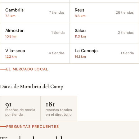
Cambrils
Reus
7 tiendas
26 tiendas
7.3 km
8.6 km
Almoster
Salou
1 tienda
2 tiendas
10.8 km
11.3 km
Vila-seca
La Canonja
4 tiendas
1 tienda
12.2 km
14.1 km
EL MERCADO LOCAL
Datos de Montbrió del Camp
91
181
reseñas de media
reseñas totales
por tienda
en el directorio
PREGUNTAS FRECUENTES