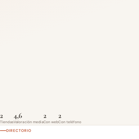
2
4,6
2
2
Tiendas
Valoración media
Con web
Con teléfono
DIRECTORIO