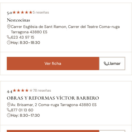
5.0
★
★
★
★
★
5 reseñas
Nestcocinas
Carrer Església de Sant Ramon, Carrer del Teatre Coma-ruga
Tarragona 43880 ES
623 43 97 15
Hoy: 8:30–18:30
Ver ficha
Llamar
4.4
★
★
★
★
★
78 reseñas
OBRAS Y REFORMAS VÍCTOR BARBERO
Av. Brisamar, 2 Coma-ruga Tarragona 43880 ES
877 01 13 60
Hoy: 8:30–17:30