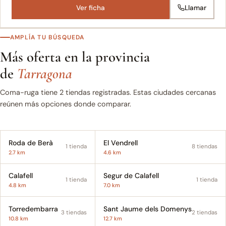
Ver ficha
Llamar
AMPLÍA TU BÚSQUEDA
Más oferta en la provincia
de
Tarragona
Coma-ruga tiene 2 tiendas registradas. Estas ciudades cercanas
reúnen más opciones donde comparar.
Roda de Berà
El Vendrell
1 tienda
8 tiendas
2.7 km
4.6 km
Calafell
Segur de Calafell
1 tienda
1 tienda
4.8 km
7.0 km
Torredembarra
Sant Jaume dels Domenys
3 tiendas
2 tiendas
10.8 km
12.7 km