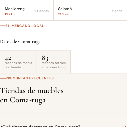
Masllorenç
Salomó
2 tiendas
1 tienda
13.2 km
13.3 km
EL MERCADO LOCAL
Datos de Coma-ruga
42
83
reseñas de media
reseñas totales
por tienda
en el directorio
PREGUNTAS FRECUENTES
Tiendas de muebles
en Coma-ruga
¿Qué tiendas destacan en Coma-ruga?