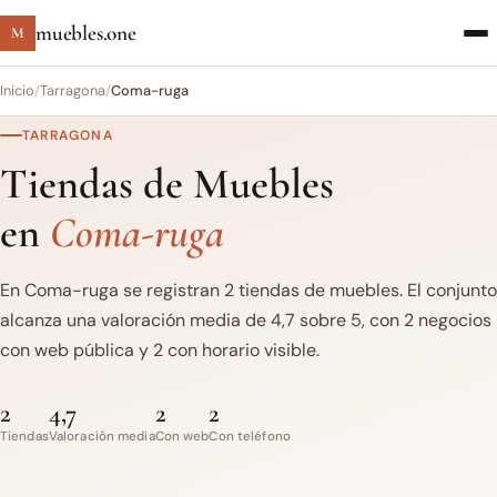
muebles.one
M
Inicio
/
Tarragona
/
Coma-ruga
TARRAGONA
Tiendas de Muebles
en
Coma-ruga
En Coma-ruga se registran 2 tiendas de muebles. El conjunto
alcanza una valoración media de 4,7 sobre 5, con 2 negocios
con web pública y 2 con horario visible.
2
4,7
2
2
Tiendas
Valoración media
Con web
Con teléfono