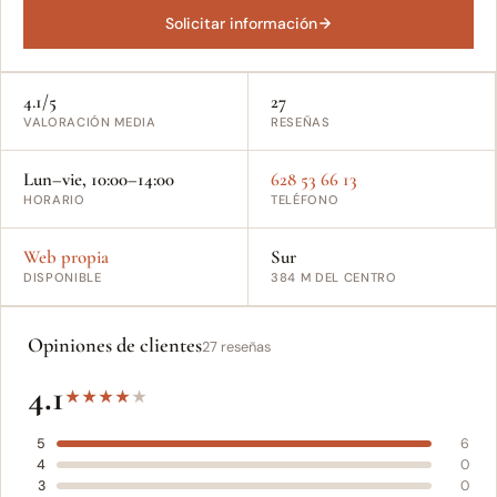
Solicitar información
4.1/5
27
VALORACIÓN MEDIA
RESEÑAS
Lun–vie, 10:00–14:00
628 53 66 13
HORARIO
TELÉFONO
Web propia
Sur
DISPONIBLE
384 M DEL CENTRO
Opiniones de clientes
27 reseñas
4.1
★
★
★
★
★
5
6
4
0
3
0