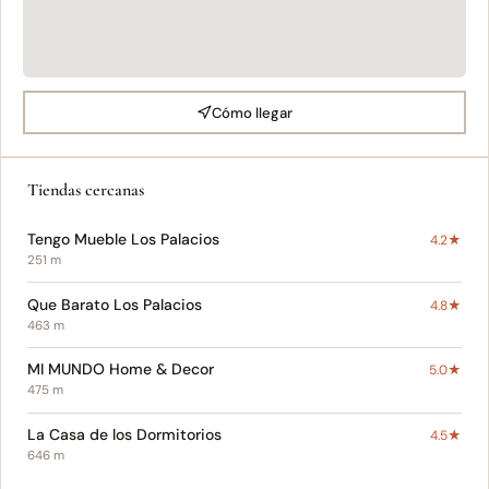
Cómo llegar
Tiendas cercanas
Tengo Mueble Los Palacios
4.2★
251 m
Que Barato Los Palacios
4.8★
463 m
MI MUNDO Home & Decor
5.0★
475 m
La Casa de los Dormitorios
4.5★
646 m