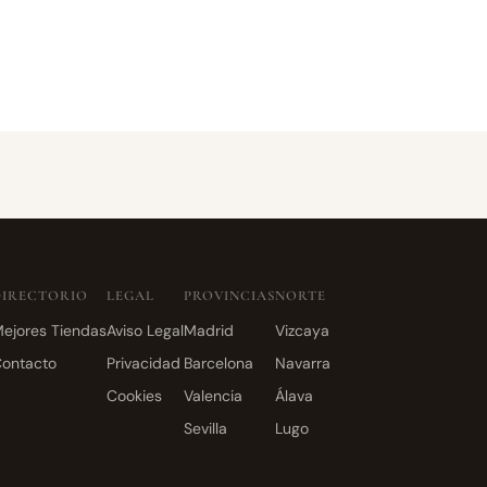
DIRECTORIO
LEGAL
PROVINCIAS
NORTE
ejores Tiendas
Aviso Legal
Madrid
Vizcaya
ontacto
Privacidad
Barcelona
Navarra
Cookies
Valencia
Álava
Sevilla
Lugo