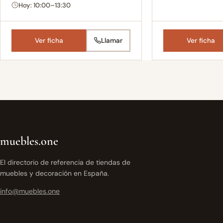
Hoy: 10:00–13:30
Ver ficha
Llamar
Ver ficha
muebles.one
El directorio de referencia de tiendas de
muebles y decoración en España.
info@muebles.one