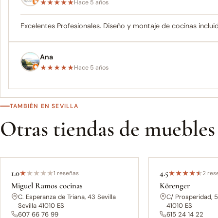
★
★
★
★
★
Hace 5 años
Excelentes Profesionales. Diseño y montaje de cocinas inclu
Ana
★
★
★
★
★
Hace 5 años
TAMBIÉN EN SEVILLA
Otras tiendas de muebles
1.0
4.5
★
★
★
★
★
1 reseñas
★
★
★
★
★
2 res
Miguel Ramos cocinas
Körenger
C. Esperanza de Triana, 43 Sevilla
C/ Prosperidad, 5 
Sevilla 41010 ES
41010 ES
607 66 76 99
615 24 14 22