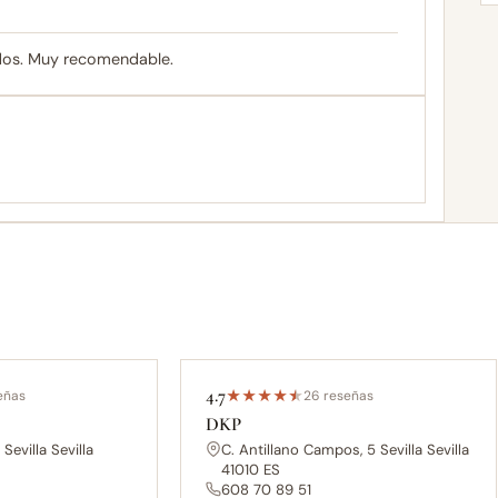
idos. Muy recomendable.
4.7
eñas
★
★
★
★
★
26 reseñas
DKP
Sevilla Sevilla
C. Antillano Campos, 5 Sevilla Sevilla
41010 ES
608 70 89 51