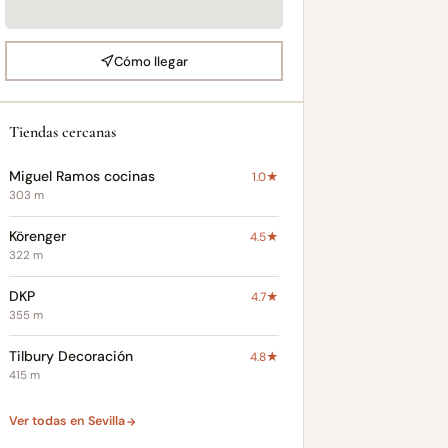
Cómo llegar
Tiendas cercanas
Miguel Ramos cocinas
1.0★
303 m
Körenger
4.5★
322 m
DKP
4.7★
355 m
Tilbury Decoración
4.8★
415 m
Ver todas en Sevilla