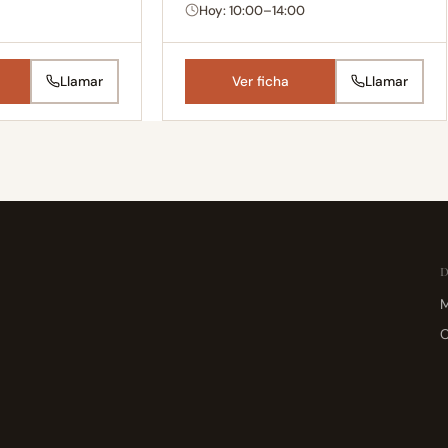
Hoy: 10:00–14:00
Llamar
Ver ficha
Llamar
M
C