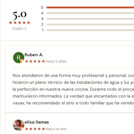
5.0
5
4
3
★
★
★
★
★
2
SOBRE 5
1
Ruben A.
★
★
★
★
★
Hace 5 años
Nos atendieron de una forma muy profesional y personal, co
hicieron un plano técnico de las instalaciones de agua y luz 
la perfección en nuestra nueva cocina. Durante todo el proc
mantuvieron informados. La verdad que encantados con la el
vayas, he recomendado el sitio a todo familiar que ha venido 
elisa llamas
★
★
★
★
★
Hace un año