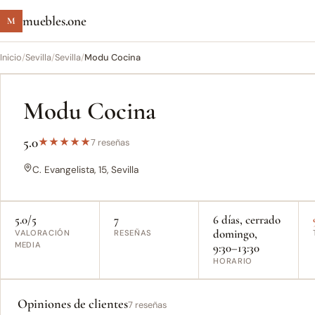
muebles.one
M
Inicio
/
Sevilla
/
Sevilla
/
Modu Cocina
Modu Cocina
5.0
★
★
★
★
★
7 reseñas
C. Evangelista, 15, Sevilla
5.0/5
7
6 días, cerrado
domingo,
VALORACIÓN
RESEÑAS
MEDIA
9:30–13:30
HORARIO
Opiniones de clientes
7 reseñas