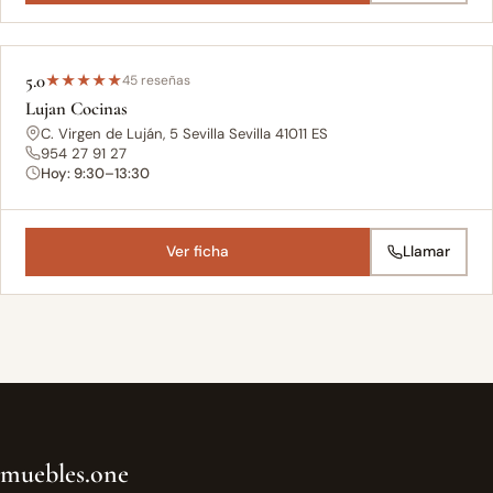
5.0
★
★
★
★
★
45 reseñas
Lujan Cocinas
C. Virgen de Luján, 5 Sevilla Sevilla 41011 ES
954 27 91 27
Hoy: 9:30–13:30
Ver ficha
Llamar
muebles.one