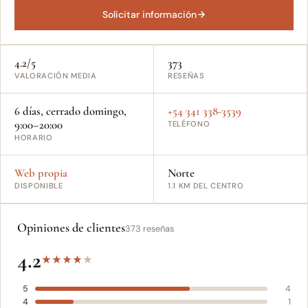
Solicitar información
4.2/5
373
VALORACIÓN MEDIA
RESEÑAS
6 días, cerrado domingo,
+54 341 338-3539
9:00–20:00
TELÉFONO
HORARIO
Web propia
Norte
DISPONIBLE
1.1 KM DEL CENTRO
Opiniones de clientes
373 reseñas
4.2
★
★
★
★
★
5
4
4
1