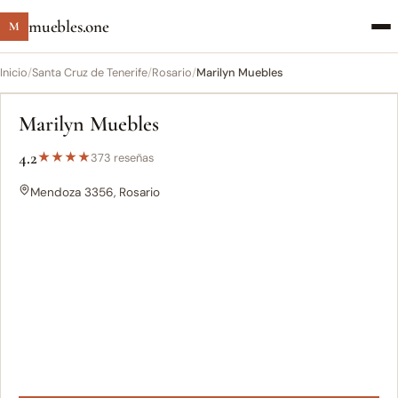
muebles.one
M
Inicio
/
Santa Cruz de Tenerife
/
Rosario
/
Marilyn Muebles
Marilyn Muebles
4.2
★
★
★
★
373 reseñas
Mendoza 3356, Rosario