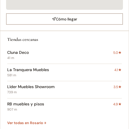
Cómo llegar
Tiendas cercanas
Cluna Deco
5.0★
41 m
La Tranquera Muebles
4.1★
581 m
Líder Muebles Showroom
3.5★
739 m
RB muebles y pisos
4.9★
907 m
Ver todas en Rosario