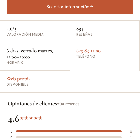
Solicitar información
4.6/5
894
VALORACIÓN MEDIA
RESEÑAS
6 días, cerrado martes,
625 83 51 00
12:00–20:00
TELÉFONO
HORARIO
Web propia
DISPONIBLE
Opiniones de clientes
894 reseñas
4.6
★
★
★
★
★
5
6
4
0