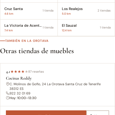
Cruz Santa
Los Realejos
1 tienda
2 tiendas
4.6 km
5.0 km
La Victoria de Acentejo
El Sauzal
1 tienda
1 tienda
7.4 km
12.4 km
TAMBIÉN EN LA OROTAVA
Otras tiendas de muebles
4.1
★
★
★
★
★
87 reseñas
Cocinas Reddy
C. Molinos de Gofio, 24 La Orotava Santa Cruz de Tenerife
38312 ES
922 32 01 69
Hoy: 10:00–13:30