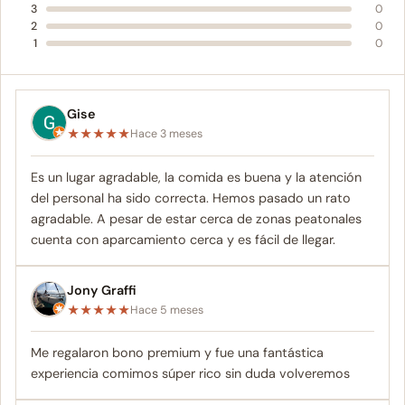
3
0
2
0
1
0
Gise
★
★
★
★
★
Hace 3 meses
Es un lugar agradable, la comida es buena y la atención
del personal ha sido correcta. Hemos pasado un rato
agradable. A pesar de estar cerca de zonas peatonales
cuenta con aparcamiento cerca y es fácil de llegar.
Jony Graffi
★
★
★
★
★
Hace 5 meses
Me regalaron bono premium y fue una fantástica
experiencia comimos súper rico sin duda volveremos