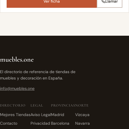
Ver ficha
Llamar
muebles.one
El directorio de referencia de tiendas de
muebles y decoración en España.
info@muebles.one
DIRECTORIO
LEGAL
PROVINCIAS
NORTE
Mejores Tiendas
Aviso Legal
Madrid
Vizcaya
Contacto
Privacidad
Barcelona
Navarra