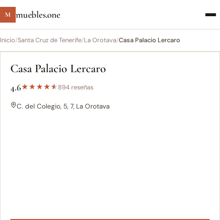
muebles.one
M
Inicio
/
Santa Cruz de Tenerife
/
La Orotava
/
Casa Palacio Lercaro
Casa Palacio Lercaro
4.6
★
★
★
★
★
894 reseñas
C. del Colegio, 5, 7, La Orotava