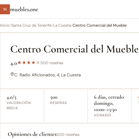
muebles.one
M
Inicio
/
Santa Cruz de Tenerife
/
La Cuesta
/
Centro Comercial del Mueble
Centro Comercial del Mueble
4.0
★
★
★
★
★
500 reseñas
C. Radio Aficionados, 4, La Cuesta
4.0/5
500
6 días, cerrado
domingo,
VALORACIÓN
RESEÑAS
MEDIA
10:00–13:30
HORARIO
Opiniones de clientes
500 reseñas