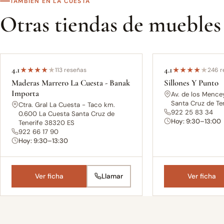
TAMBIÉN EN LA CUESTA
Otras tiendas de muebles
4.1
4.1
★
★
★
★
★
113 reseñas
★
★
★
★
★
246 r
Maderas Marrero La Cuesta - Banak
Sillones Y Punto
Importa
Av. de los Mencey
Santa Cruz de Te
Ctra. Gral La Cuesta - Taco km.
922 25 83 34
0.600 La Cuesta Santa Cruz de
Hoy: 9:30–13:00
Tenerife 38320 ES
922 66 17 90
Hoy: 9:30–13:30
Ver ficha
Llamar
Ver ficha