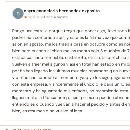
nayra candelaria hernandez exposito
★
☆
☆
☆
☆
Hace 4 meses
Pongo una estrella porque tengo que poner algo, llevo toda
padres han comprado aquí, y está es la última vez que com
salón en agosto, me los traen a casa en octubre como es nor
bien pero cuando el chico me los monta solo 3 muebles de 7 e
estaba cascado el mueble, cristal roto, etc...total q el chico 
vuelven a traer mal algunos y así en total han estado en mi
por fin han llegado los últimos muebles reparados q no nuev
y q ellos han cobrado al momento ya q yo los sigo pagando 
con esta empresa, y sinceramente al único q le daría un 10 
momento y ha aguantado mis enfados, no recomiendo esta e
lleguen mal d la fábrica porq dicen q ellos no pueden abrirlos 
entiendo es q cuando vuelvan a hacer el pedido y antes d en
bien, en resumen q no vuelvo ni loca.