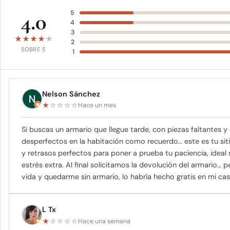
4.0
5
4
3
★
★
★
★
★
2
SOBRE 5
1
Nelson Sánchez
★
☆
☆
☆
☆
Hace un mes
Si buscas un armario que llegue tarde, con piezas faltantes
desperfectos en la habitación como recuerdo… este es tu siti
y retrasos perfectos para poner a prueba tu paciencia, ideal
estrés extra. Al final solicitamos la devolución del armario…
vida y quedarme sin armario, lo habría hecho gratis en mi casa
L Tx
★
☆
☆
☆
☆
Hace una semana