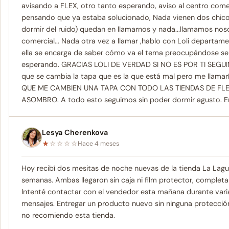
avisando a FLEX, otro tanto esperando, aviso al centro com
pensando que ya estaba solucionado, Nada vienen dos chicos
dormir del ruido) quedan en llamarnos y nada...llamamos noso
comercial... Nada otra vez a llamar ,hablo con Loli departa
ella se encarga de saber cómo va el tema preocupándose s
esperando. GRACIAS LOLI DE VERDAD SI NO ES POR TI SEGUI
que se cambia la tapa que es la que está mal pero me llama
QUE ME CAMBIEN UNA TAPA CON TODO LAS TIENDAS DE FLE
ASOMBRO. A todo esto seguimos sin poder dormir agusto. En f
Lesya Cherenkova
★
☆
☆
☆
☆
Hace 4 meses
Hoy recibí dos mesitas de noche nuevas de la tienda La Lagu
semanas. Ambas llegaron sin caja ni film protector, completa
Intenté contactar con el vendedor esta mañana durante vari
mensajes. Entregar un producto nuevo sin ninguna protecció
no recomiendo esta tienda.