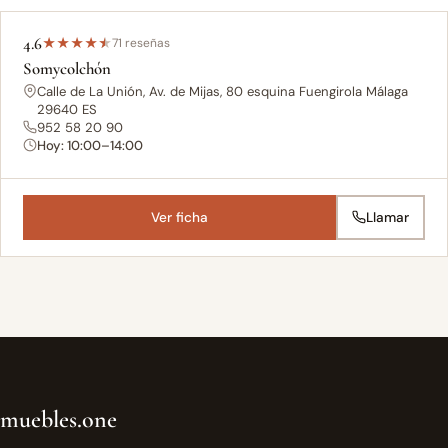
4.6
★
★
★
★
★
71 reseñas
Somycolchón
Calle de La Unión, Av. de Mijas, 80 esquina Fuengirola Málaga
29640 ES
952 58 20 90
Hoy: 10:00–14:00
Ver ficha
Llamar
muebles.one