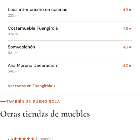
Loes interiorismo en cocinas
4.9★
223 m
Costamueble Fuengirola
4.8★
374 m
Somycolchón
4.6★
531 m
Ana Moreno Decoración
4.0★
548 m
Ver todas en Fuengirola
TAMBIÉN EN FUENGIROLA
Otras tiendas de muebles
4.9
★
★
★
★
★
41 reseñas