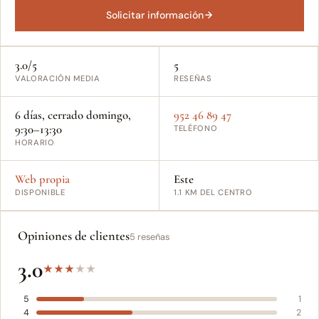
Solicitar información
3.0/5
5
VALORACIÓN MEDIA
RESEÑAS
6 días, cerrado domingo,
952 46 89 47
9:30–13:30
TELÉFONO
HORARIO
Web propia
Este
DISPONIBLE
1.1 KM DEL CENTRO
Opiniones de clientes
5 reseñas
3.0
★
★
★
★
★
5
1
4
2