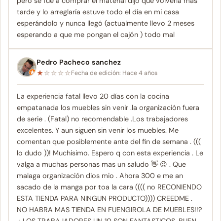
pero se fue a comprar el material dijo que volvería más
tarde y lo arreglaría estuve todo el día en mi casa
esperándolo y nunca llegó (actualmente llevo 2 meses
esperando a que me pongan el cajón ) todo mal
Pedro Pacheco sanchez
★
☆
☆
☆
☆
Fecha de edición: Hace 4 años
La experiencia fatal llevo 20 días con la cocina
empatanada los muebles sin venir .la organización fuera
de serie . (Fatal) no recomendable .Los trabajadores
excelentes. Y aun siguen sin venir los muebles. Me
comentan que posiblemente ante del fin de semana . (((
lo dudo ))! Muchisimo. Espero q con esta experiencia . Le
valga a muchas personas mas un saludo 👋 😉 . Que
malaga organización dios mio . Ahora 300 e me an
sacado de la manga por toa la cara (((( no RECONIENDO
ESTA TIENDA PARA NINGUN PRODUCTO)))) CREEDME .
NO HABRA MAS TIENDA EN FUENGIROLA DE MUEBLES!!?