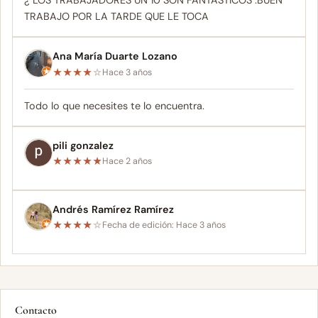
¿ LOS TRABAJADORES UN 10 SON FANTASTICOS .BUEN
TRABAJO POR LA TARDE QUE LE TOCA
Ana María Duarte Lozano
★
★
★
★
☆
Hace 3 años
Todo lo que necesites te lo encuentra.
pili gonzalez
★
★
★
★
★
Hace 2 años
Andrés Ramírez Ramírez
★
★
★
★
☆
Fecha de edición: Hace 3 años
Contacto