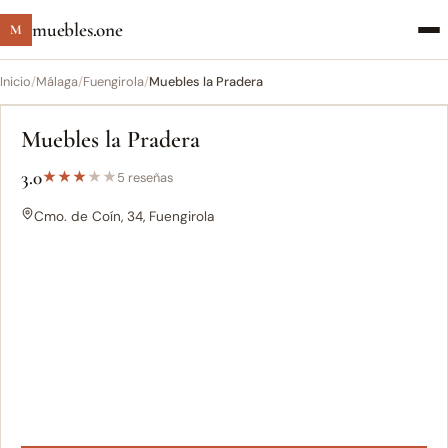
muebles.one
M
Inicio
/
Málaga
/
Fuengirola
/
Muebles la Pradera
Muebles la Pradera
3.0
★
★
★
★
★
5 reseñas
Cmo. de Coín, 34, Fuengirola