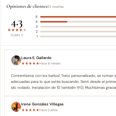
Opiniones de clientes
83 reseñas
4.3
5
4
3
★
★
★
★
★
2
SOBRE 5
1
Laura E. Gallardo
★
★
★
★
★
Hace 6 meses
Contentísima con los baños! Trato personalizado, se toman 
adecuadas para lo que estás buscando. Senti desde el pri
ido rodado. Instalación de 10 también 🫶🏻 Muchisimas gracias
Irene González Villegas
★
★
★
★
★
Hace 2 años