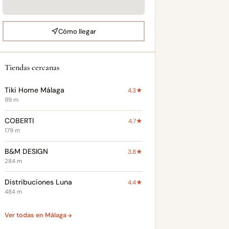
Cómo llegar
Tiendas cercanas
Tiki Home Málaga
4.3★
99 m
COBERTI
4.7★
179 m
B&M DESIGN
3.8★
284 m
Distribuciones Luna
4.4★
484 m
Ver todas en Málaga