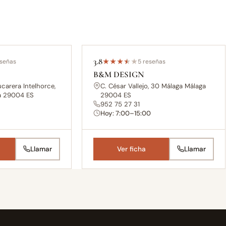
3.8
eseñas
★
★
★
★
★
5 reseñas
B&M DESIGN
ucarera Intelhorce,
C. César Vallejo, 30 Málaga Málaga
a 29004 ES
29004 ES
952 75 27 31
Hoy: 7:00–15:00
Llamar
Ver ficha
Llamar