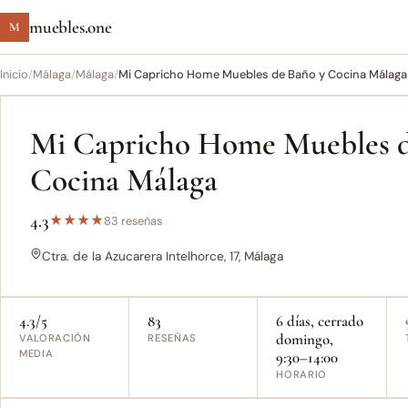
muebles.one
M
Inicio
/
Málaga
/
Málaga
/
Mi Capricho Home Muebles de Baño y Cocina Málaga
Mi Capricho Home Muebles d
Cocina Málaga
4.3
★
★
★
★
83 reseñas
Ctra. de la Azucarera Intelhorce, 17, Málaga
4.3/5
83
6 días, cerrado
domingo,
VALORACIÓN
RESEÑAS
MEDIA
9:30–14:00
HORARIO