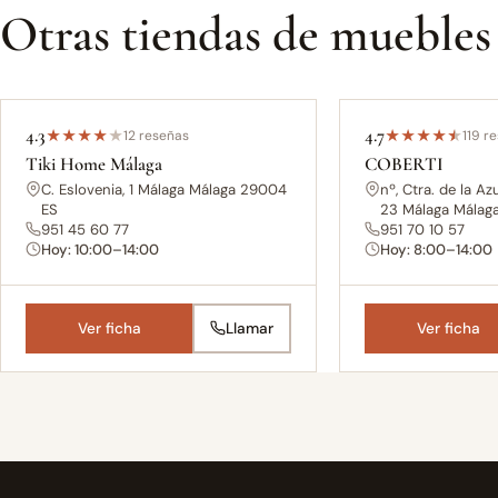
Otras tiendas de muebles
4.3
4.7
★
★
★
★
★
12 reseñas
★
★
★
★
★
119 r
Tiki Home Málaga
COBERTI
C. Eslovenia, 1 Málaga Málaga 29004
nº, Ctra. de la Az
ES
23 Málaga Málag
951 45 60 77
951 70 10 57
Hoy: 10:00–14:00
Hoy: 8:00–14:00
Ver ficha
Llamar
Ver ficha