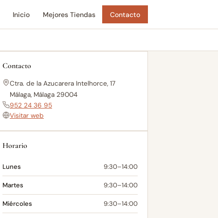
Inicio
Mejores Tiendas
Contacto
Contacto
Ctra. de la Azucarera Intelhorce, 17
Málaga, Málaga 29004
952 24 36 95
Visitar web
Horario
Lunes
9:30–14:00
Martes
9:30–14:00
Miércoles
9:30–14:00