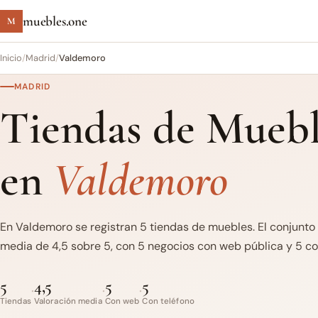
muebles.one
M
Inicio
/
Madrid
/
Valdemoro
MADRID
Tiendas de Muebl
en
Valdemoro
En Valdemoro se registran 5 tiendas de muebles. El conjunto
media de 4,5 sobre 5, con 5 negocios con web pública y 5 con
5
4,5
5
5
·
·
·
Tiendas
Valoración media
Con web
Con teléfono