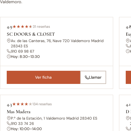
Valdemoro.
4.9
4.
★
★
★
★
★
31 reseñas
SC DOORS & CLOSET
Eu
Av. de las Canteras, 76, Nave 720 Valdemoro Madrid
28343 ES
910 69 98 67
Hoy: 8:30–13:30
Ver ficha
Llamar
4.3
4.1
★
★
★
★
★
134 reseñas
Mas Madera
D 
P.º de la Estación, 1 Valdemoro Madrid 28340 ES
910 33 74 26
Hoy: 10:00–14:00