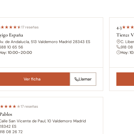
8
4.3
★
★
★
★
★
17 reseñas
★
★
yigo España
Tien21 
Av. de Andalucía, 513 Valdemoro Madrid 28343 ES
C. Libe
688 10 65 56
918 08 
Hoy: 10:00–20:00
Hoy: 1
Ver ficha
Llamar
★
★
★
★
★
17 reseñas
Pablos
Calle San Vicente de Paul, 10 Valdemoro Madrid
28342 ES
918 08 26 72