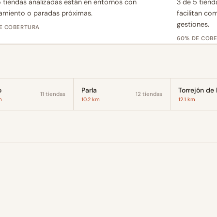
 tiendas analizadas están en entornos con
3 de 5 tiend
amiento o paradas próximas.
facilitan co
gestiones.
E COBERTURA
60% DE COB
o
Parla
11 tiendas
12 tiendas
m
10.2 km
12.1 km