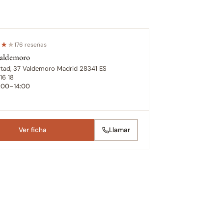
★
★
★
176 reseñas
Valdemoro
rtad, 37 Valdemoro Madrid 28341 ES
16 18
0:00–14:00
Ver ficha
Llamar