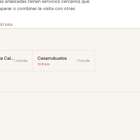
as analizadas tienen servicios cercanos que
mparar o combinar la visita con otras
ERTURA
Torrejón de la Calzada
Casarrubuelos
1 tienda
1 tienda
13.9 km