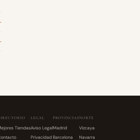
DIRECTORIO
LEGAL
PROVINCIAS
NORTE
ejores Tiendas
Aviso Legal
Madrid
Vizcaya
ontacto
Privacidad
Barcelona
Navarra