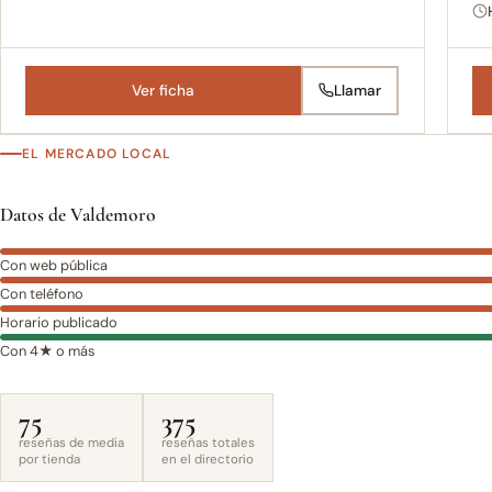
Ver ficha
Llamar
EL MERCADO LOCAL
Datos de Valdemoro
Con web pública
Con teléfono
Horario publicado
Con 4★ o más
75
375
reseñas de media
reseñas totales
por tienda
en el directorio