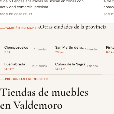
5 de 5 tiendas analizadas se ubican en zonas con
4 de 5
actividad comercial próxima.
aparc
100% DE COBERTURA
80% D
Otras ciudades de la provincia
TAMBIÉN EN MADRID
Ciempozuelos
San Martín de la Vega
Pint
2 tiendas
5 tiendas
5.0 km
7.3 km
8.0 k
Fuenlabrada
Cubas de la Sagra
28 tiendas
1 tienda
14.0 km
14.3 km
PREGUNTAS FRECUENTES
Tiendas de muebles
en Valdemoro