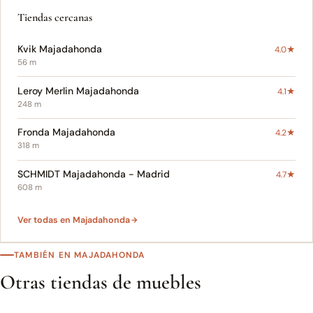
Tiendas cercanas
Kvik Majadahonda
4.0★
56 m
Leroy Merlin Majadahonda
4.1★
248 m
Fronda Majadahonda
4.2★
318 m
SCHMIDT Majadahonda - Madrid
4.7★
608 m
Ver todas en Majadahonda
TAMBIÉN EN MAJADAHONDA
Otras tiendas de muebles