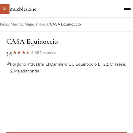
muebles.one
M
Inicio
/
Madrid
/
Majadahonda
/
CASA Equinoccio
CASA Equinoccio
3.9
★
★
★
★
★
363 reseñas
Polígono Industrial El Carralero CC Equinoccio L 1.22, C. Fresa,
2, Majadahonda