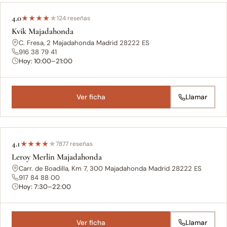
4.0
★
★
★
★
★
124 reseñas
Kvik Majadahonda
C. Fresa, 2 Majadahonda Madrid 28222 ES
916 38 79 41
Hoy: 10:00–21:00
Ver ficha
Llamar
4.1
★
★
★
★
★
7877 reseñas
Leroy Merlin Majadahonda
Carr. de Boadilla, Km 7, 300 Majadahonda Madrid 28222 ES
917 84 88 00
Hoy: 7:30–22:00
Ver ficha
Llamar