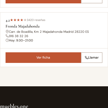
4.2
★
★
★
★
★
3420 reseñas
Fronda Majadahonda
Carr. de Boadilla, Km 2 Majadahonda Madrid 28220 ES
916 38 32 26
Hoy: 9:30–21:00
Ver ficha
Llamar
muebles.one