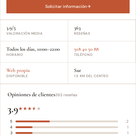
Solicitar información
3.9/5
363
VALORACIÓN MEDIA
RESEÑAS
Todos los días, 10:00–22:00
918 40 50 88
HORARIO
TELÉFONO
Web propia
Sur
DISPONIBLE
1.5 KM DEL CENTRO
Opiniones de clientes
363 reseñas
3.9
★
★
★
★
★
5
2
4
1
3
1