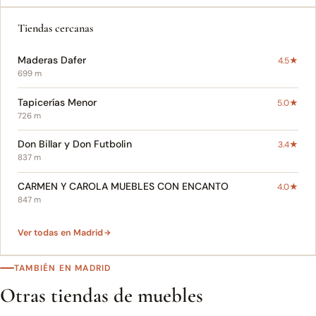
Tiendas cercanas
Maderas Dafer
4.5★
699 m
Tapicerías Menor
5.0★
726 m
Don Billar y Don Futbolin
3.4★
837 m
CARMEN Y CAROLA MUEBLES CON ENCANTO
4.0★
847 m
Ver todas en Madrid
TAMBIÉN EN MADRID
Otras tiendas de muebles