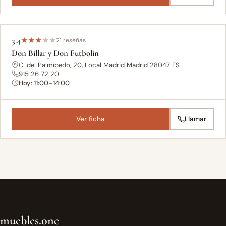
3.4
★
★
★
★
★
21 reseñas
Don Billar y Don Futbolin
C. del Palmípedo, 20, Local Madrid Madrid 28047 ES
915 26 72 20
Hoy: 11:00–14:00
Ver ficha
Llamar
muebles.one