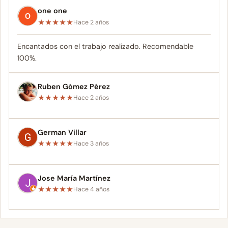
one one
★
★
★
★
★
Hace 2 años
Encantados con el trabajo realizado. Recomendable
100%.
Ruben Gómez Pérez
★
★
★
★
★
Hace 2 años
German Villar
★
★
★
★
★
Hace 3 años
Jose María Martínez
★
★
★
★
★
Hace 4 años