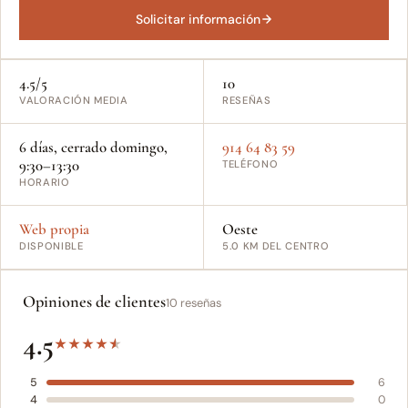
Solicitar información
4.5/5
10
VALORACIÓN MEDIA
RESEÑAS
6 días, cerrado domingo,
914 64 83 59
9:30–13:30
TELÉFONO
HORARIO
Web propia
Oeste
DISPONIBLE
5.0 KM DEL CENTRO
Opiniones de clientes
10 reseñas
4.5
★
★
★
★
★
5
6
4
0