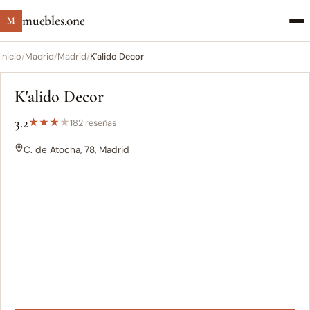
muebles.one
M
Inicio
/
Madrid
/
Madrid
/
K'alido Decor
K'alido Decor
3.2
★
★
★
★
182 reseñas
C. de Atocha, 78, Madrid