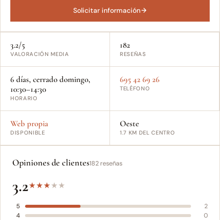
Solicitar información
3.2/5
182
VALORACIÓN MEDIA
RESEÑAS
6 días, cerrado domingo,
695 42 69 26
10:30–14:30
TELÉFONO
HORARIO
Web propia
Oeste
DISPONIBLE
1.7 KM DEL CENTRO
Opiniones de clientes
182 reseñas
3.2
★
★
★
★
★
5
2
4
0