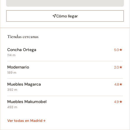
Cómo llegar
Tiendas cercanas
Concha Ortega
5.0★
114 m
Modernario
2.0★
189 m
Muebles Magarca
4.8★
392 m
Muebles Makumobel
4.9★
493 m
Ver todas en Madrid