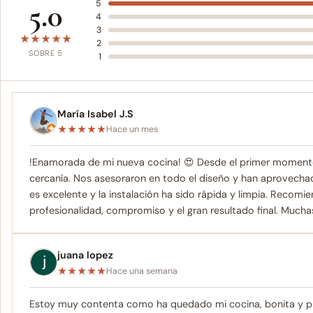
5.0
5
4
3
★
★
★
★
★
2
SOBRE 5
1
María Isabel J.S
★
★
★
★
★
Hace un mes
!Enamorada de mi nueva cocina! 😍 Desde el primer moment
cercanía. Nos asesoraron en todo el diseño y han aprovechad
es excelente y la instalación ha sido rápida y limpia. Recom
profesionalidad, compromiso y el gran resultado final. Muchas
juana lopez
★
★
★
★
★
Hace una semana
Estoy muy contenta como ha quedado mi cocina, bonita y prá