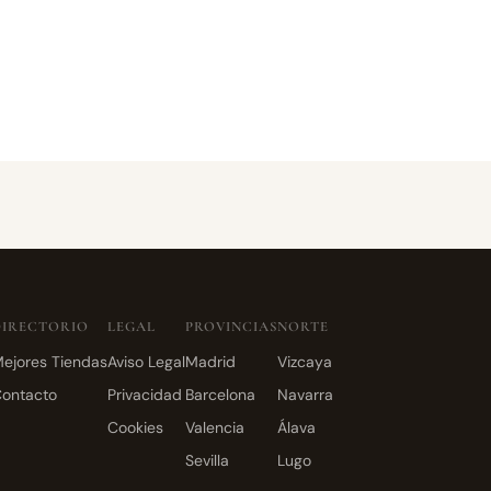
DIRECTORIO
LEGAL
PROVINCIAS
NORTE
ejores Tiendas
Aviso Legal
Madrid
Vizcaya
ontacto
Privacidad
Barcelona
Navarra
Cookies
Valencia
Álava
Sevilla
Lugo