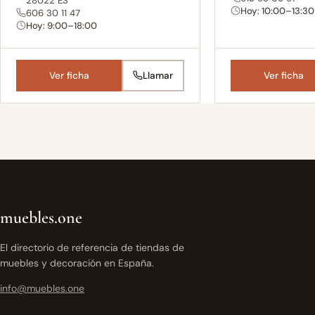
28022 ES
Hoy: 10:00–13:30
606 30 11 47
Hoy: 9:00–18:00
Ver ficha
Llamar
Ver ficha
muebles.one
El directorio de referencia de tiendas de
muebles y decoración en España.
info@muebles.one