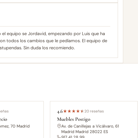
el equipo se Jordavid, empezando por Luis que ha
on todos los cambios que le pedíamos. El equipo de
stupendas. Sin duda los recomiendo.
4.6
señas
★
★
★
★
★
20 reseñas
ecio
Muebles Postigo
ómez, 70 Madrid
Av. de Canillejas a Vicálvaro, 61
S
Madrid Madrid 28022 ES
917 41 28 99