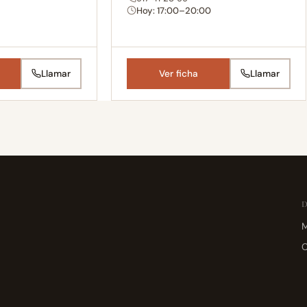
Hoy: 17:00–20:00
Llamar
Ver ficha
Llamar
M
C