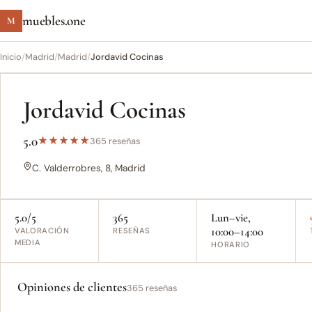
muebles.one
M
Inicio
/
Madrid
/
Madrid
/
Jordavid Cocinas
Jordavid Cocinas
5.0
★
★
★
★
★
365 reseñas
C. Valderrobres, 8, Madrid
5.0/5
365
Lun–vie,
10:00–14:00
VALORACIÓN
RESEÑAS
MEDIA
HORARIO
Opiniones de clientes
365 reseñas