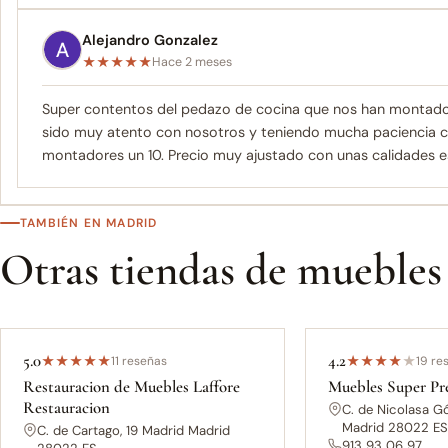
Alejandro Gonzalez
★
★
★
★
★
Hace 2 meses
Super contentos del pedazo de cocina que nos han montado 
sido muy atento con nosotros y teniendo mucha paciencia c
montadores un 10. Precio muy ajustado con unas calidades e
TAMBIÉN EN MADRID
Otras tiendas de muebles
5.0
4.2
★
★
★
★
★
11 reseñas
★
★
★
★
★
19 re
Restauracion de Muebles Laffore
Muebles Super Pr
Restauracion
C. de Nicolasa G
Madrid 28022 E
C. de Cartago, 19 Madrid Madrid
913 93 06 97