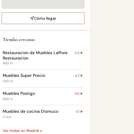
Cómo llegar
Tiendas cercanas
Restauracion de Muebles Laffore
5.0★
Restauracion
463 m
Muebles Super Precio
4.2★
545 m
Muebles Postigo
4.6★
938 m
Muebles de cocina Dismuco
4.1★
1.1 km
Ver todas en Madrid