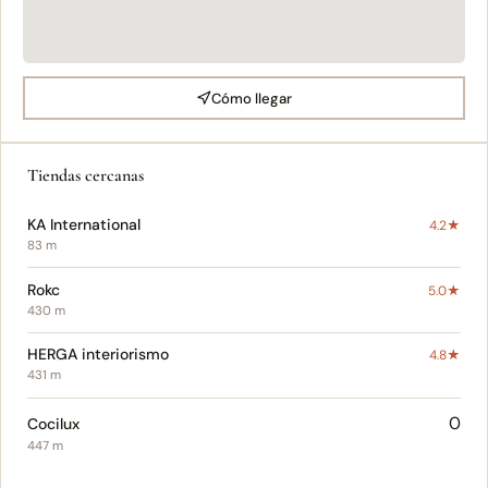
Cómo llegar
Tiendas cercanas
KA International
4.2★
83 m
Rokc
5.0★
430 m
HERGA interiorismo
4.8★
431 m
0
Cocilux
447 m