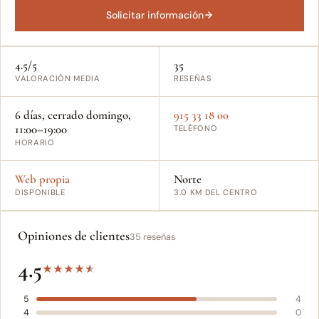
Solicitar información
4.5/5
35
VALORACIÓN MEDIA
RESEÑAS
6 días, cerrado domingo,
915 33 18 00
11:00–19:00
TELÉFONO
HORARIO
Web propia
Norte
DISPONIBLE
3.0 KM DEL CENTRO
Opiniones de clientes
35 reseñas
4.5
★
★
★
★
★
5
4
4
0