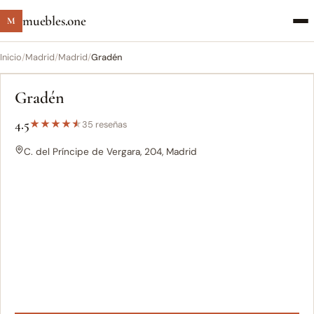
muebles.one
M
Inicio
/
Madrid
/
Madrid
/
Gradén
Gradén
4.5
★
★
★
★
★
35 reseñas
C. del Príncipe de Vergara, 204, Madrid