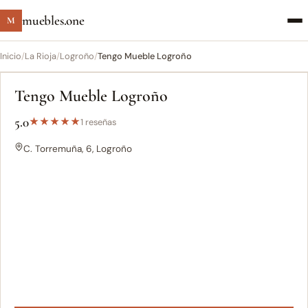
muebles.one
M
Inicio
/
La Rioja
/
Logroño
/
Tengo Mueble Logroño
Tengo Mueble Logroño
5.0
★
★
★
★
★
1 reseñas
C. Torremuña, 6, Logroño