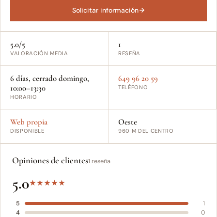
Solicitar información
5.0/5
1
VALORACIÓN MEDIA
RESEÑA
6 días, cerrado domingo,
649 96 20 59
10:00–13:30
TELÉFONO
HORARIO
Web propia
Oeste
DISPONIBLE
960 M DEL CENTRO
Opiniones de clientes
1 reseña
5.0
★
★
★
★
★
5
1
4
0