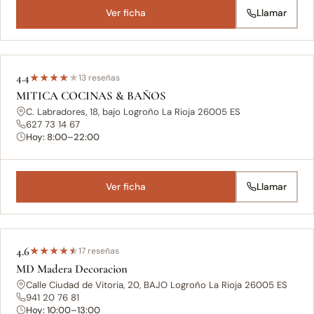
Ver ficha
Llamar
4.4
★
★
★
★
★
13 reseñas
MITICA COCINAS & BAÑOS
C. Labradores, 18, bajo Logroño La Rioja 26005 ES
627 73 14 67
Hoy: 8:00–22:00
Ver ficha
Llamar
4.6
★
★
★
★
★
17 reseñas
MD Madera Decoracion
Calle Ciudad de Vitoria, 20, BAJO Logroño La Rioja 26005 ES
941 20 76 81
Hoy: 10:00–13:00