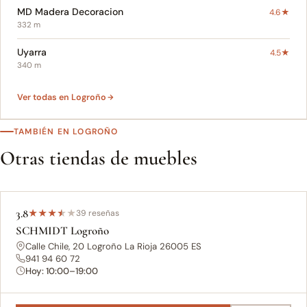
MD Madera Decoracion
4.6★
332 m
Uyarra
4.5★
340 m
Ver todas en Logroño
TAMBIÉN EN LOGROÑO
Otras tiendas de muebles
3.8
★
★
★
★
★
39 reseñas
SCHMIDT Logroño
Calle Chile, 20 Logroño La Rioja 26005 ES
941 94 60 72
Hoy: 10:00–19:00