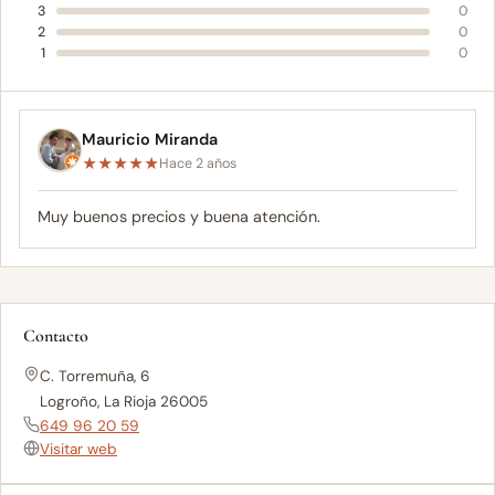
3
0
2
0
1
0
Mauricio Miranda
★
★
★
★
★
Hace 2 años
Muy buenos precios y buena atención.
Contacto
C. Torremuña, 6
Logroño, La Rioja 26005
649 96 20 59
Visitar web