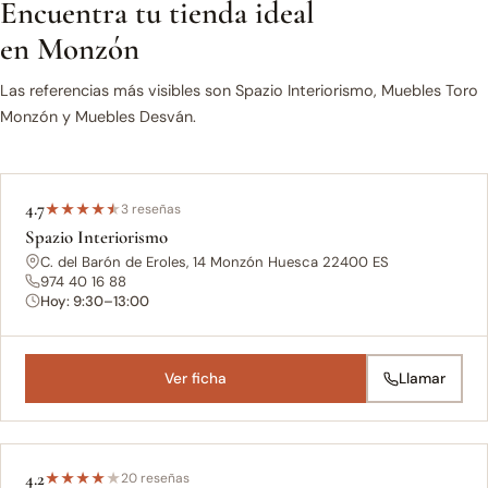
Encuentra tu tienda ideal
en Monzón
Las referencias más visibles son Spazio Interiorismo, Muebles Toro
Monzón y Muebles Desván.
4.7
★
★
★
★
★
3 reseñas
Spazio Interiorismo
C. del Barón de Eroles, 14 Monzón Huesca 22400 ES
974 40 16 88
Hoy: 9:30–13:00
Ver ficha
Llamar
4.2
★
★
★
★
★
20 reseñas