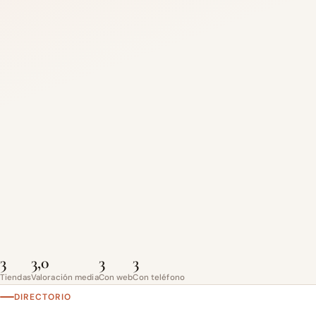
3
3,0
3
3
Tiendas
Valoración media
Con web
Con teléfono
DIRECTORIO