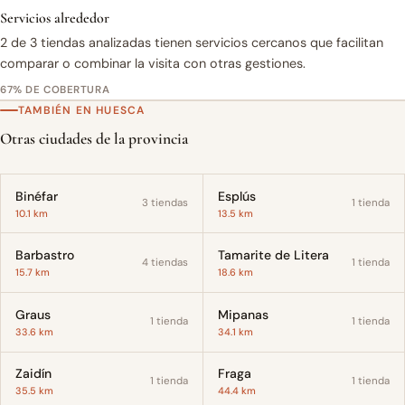
Servicios alrededor
2 de 3 tiendas analizadas tienen servicios cercanos que facilitan
comparar o combinar la visita con otras gestiones.
67% DE COBERTURA
TAMBIÉN EN HUESCA
Otras ciudades de la provincia
Binéfar
Esplús
3 tiendas
1 tienda
10.1 km
13.5 km
Barbastro
Tamarite de Litera
4 tiendas
1 tienda
15.7 km
18.6 km
Graus
Mipanas
1 tienda
1 tienda
33.6 km
34.1 km
Zaidín
Fraga
1 tienda
1 tienda
35.5 km
44.4 km