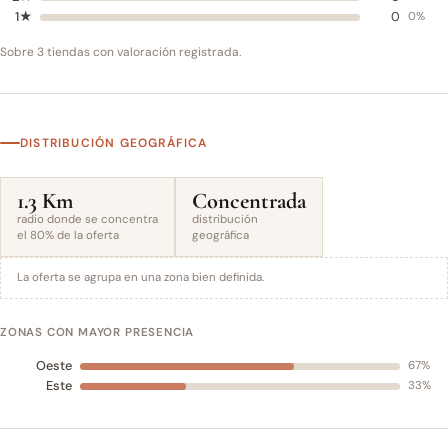
1★
0
0%
Sobre 3 tiendas con valoración registrada.
DISTRIBUCIÓN GEOGRÁFICA
1.3 Km
Concentrada
radio donde se concentra
distribución
el 80% de la oferta
geográfica
La oferta se agrupa en una zona bien definida.
ZONAS CON MAYOR PRESENCIA
Oeste
67%
Este
33%