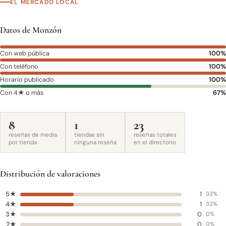
EL MERCADO LOCAL
Datos de Monzón
Con web pública
100%
Con teléfono
100%
Horario publicado
100%
Con 4★ o más
67%
8
1
23
reseñas de media
tiendas sin
reseñas totales
por tienda
ninguna reseña
en el directorio
Distribución de valoraciones
5★
1
33%
4★
1
33%
3★
0
0%
2★
0
0%