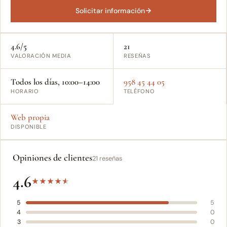
Solicitar información
4.6/5
21
VALORACIÓN MEDIA
RESEÑAS
Todos los días, 10:00–14:00
958 45 44 05
HORARIO
TELÉFONO
Web propia
DISPONIBLE
Opiniones de clientes
21 reseñas
4.6
★
★
★
★
★
5
5
4
0
3
0