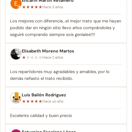
Encarni Martín Retamero
★
★
★
★
★
Hace 3 años
Los mejores con diferencia...el mejor trato que me hayan
podido dar en ningún sitio llevo años comprándoles y
seguiré comprando siempre sois geniales!!!!
Elisabeth Moreno Martos
★
☆
☆
☆
☆
Hace 2 años
Los repartidores muy agradables y amables, por lo
demás nefasto el trato recibido.
Luis Bailón Rodriguez
★
★
★
★
★
Hace un año
Excelente calidad y buen precio
Saturnino Escolano López