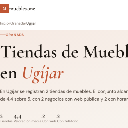
muebles.one
M
Inicio
/
Granada
/
Ugíjar
GRANADA
Tiendas de Muebl
en
Ugíjar
En Ugíjar se registran 2 tiendas de muebles. El conjunto alc
de 4,4 sobre 5, con 2 negocios con web pública y 2 con horari
2
4,4
2
2
·
·
·
Tiendas
Valoración media
Con web
Con teléfono