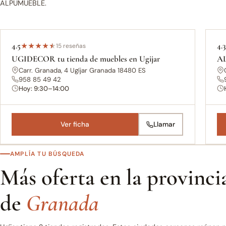
ALPUMUEBLE.
4.5
4.
★
★
★
★
★
15 reseñas
UGIDECOR tu tienda de muebles en Ugijar
A
Carr. Granada, 4 Ugíjar Granada 18480 ES
958 85 49 42
Hoy: 9:30–14:00
Ver ficha
Llamar
AMPLÍA TU BÚSQUEDA
Más oferta en la provinci
de
Granada