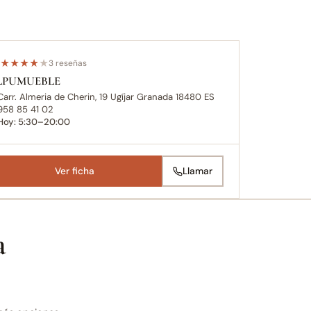
3
★
★
★
★
★
3 reseñas
LPUMUEBLE
Carr. Almeria de Cherin, 19 Ugíjar Granada 18480 ES
958 85 41 02
Hoy: 5:30–20:00
Ver ficha
Llamar
a