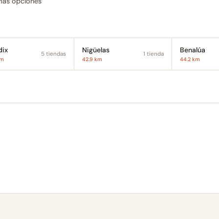
 más opciones
ix
Nigüelas
Benalúa
5 tiendas
1 tienda
km
42.9 km
44.2 km