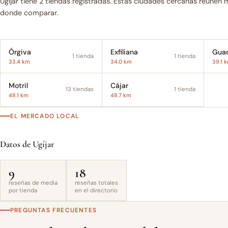
Ugíjar tiene 2 tiendas registradas. Estas ciudades cercanas reúnen
donde comparar.
Órgiva
Exfiliana
Guad
1 tienda
1 tienda
33.4 km
34.0 km
39.1 
Motril
Cájar
13 tiendas
1 tienda
48.1 km
48.7 km
EL MERCADO LOCAL
Datos de Ugíjar
9
18
reseñas de media
reseñas totales
por tienda
en el directorio
PREGUNTAS FRECUENTES