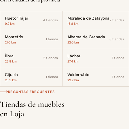
Huétor Tájar
Moraleda de Zafayona
4 tiendas
2 tiendas
9.2 km
16.8 km
Montefrío
Alhama de Granada
1 tienda
3 tiendas
21.0 km
22.0 km
Íllora
Láchar
2 tiendas
1 tienda
26.8 km
27.4 km
Cijuela
Valderrubio
1 tienda
1 tienda
28.5 km
29.2 km
PREGUNTAS FRECUENTES
Tiendas de muebles
en Loja