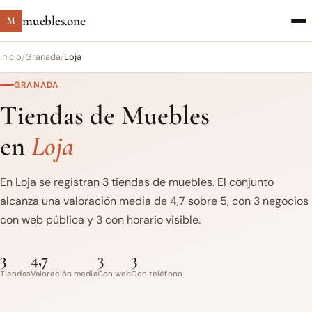
muebles.one
M
Inicio
/
Granada
/
Loja
GRANADA
Tiendas de Muebles
en
Loja
En Loja se registran 3 tiendas de muebles. El conjunto
alcanza una valoración media de 4,7 sobre 5, con 3 negocios
con web pública y 3 con horario visible.
3
4,7
3
3
Tiendas
Valoración media
Con web
Con teléfono