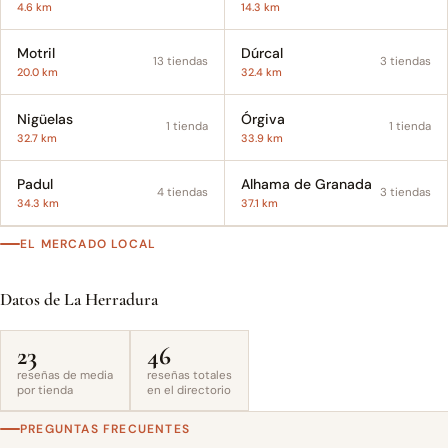
4.6 km
14.3 km
Motril
Dúrcal
13 tiendas
3 tiendas
20.0 km
32.4 km
Nigüelas
Órgiva
1 tienda
1 tienda
32.7 km
33.9 km
Padul
Alhama de Granada
4 tiendas
3 tiendas
34.3 km
37.1 km
EL MERCADO LOCAL
Datos de La Herradura
23
46
reseñas de media
reseñas totales
por tienda
en el directorio
PREGUNTAS FRECUENTES