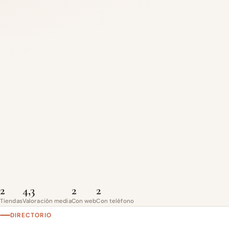
2
4,3
2
2
Tiendas
Valoración media
Con web
Con teléfono
DIRECTORIO