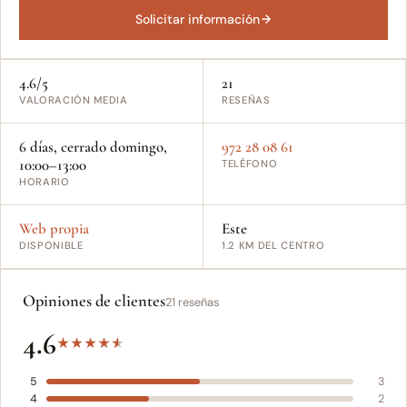
Solicitar información
4.6/5
21
VALORACIÓN MEDIA
RESEÑAS
6 días, cerrado domingo,
972 28 08 61
10:00–13:00
TELÉFONO
HORARIO
Web propia
Este
DISPONIBLE
1.2 KM DEL CENTRO
Opiniones de clientes
21 reseñas
4.6
★
★
★
★
★
5
3
4
2