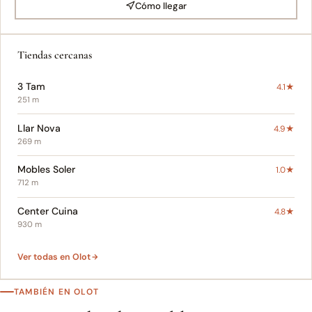
Cómo llegar
Tiendas cercanas
3 Tam
4.1★
251 m
Llar Nova
4.9★
269 m
Mobles Soler
1.0★
712 m
Center Cuina
4.8★
930 m
Ver todas en Olot
TAMBIÉN EN OLOT