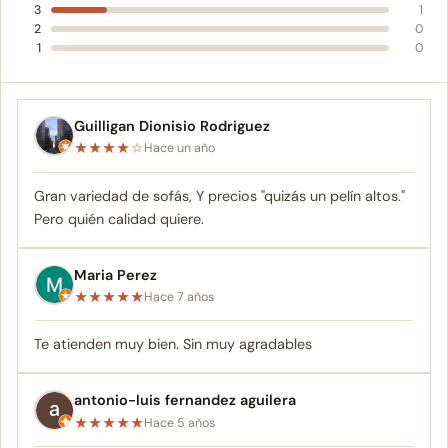
3
1
2
0
1
0
Guilligan Dionisio Rodriguez
★
★
★
★
☆
Hace un año
Gran variedad de sofás, Y precios "quizás un pelín altos."
Pero quién calidad quiere.
Maria Perez
★
★
★
★
★
Hace 7 años
Te atienden muy bien. Sin muy agradables
antonio-luis fernandez aguilera
★
★
★
★
★
Hace 5 años