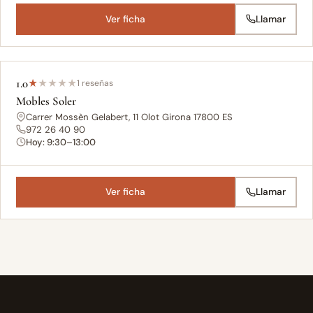
Ver ficha
Llamar
1.0
★
★
★
★
★
1 reseñas
Mobles Soler
Carrer Mossèn Gelabert, 11 Olot Girona 17800 ES
972 26 40 90
Hoy: 9:30–13:00
Ver ficha
Llamar