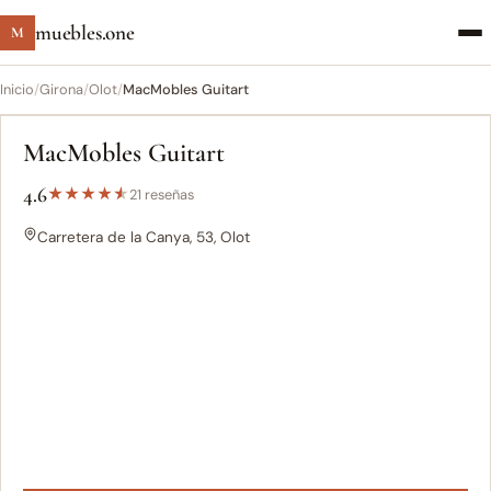
muebles.one
M
Inicio
/
Girona
/
Olot
/
MacMobles Guitart
MacMobles Guitart
4.6
★
★
★
★
★
21 reseñas
Carretera de la Canya, 53, Olot