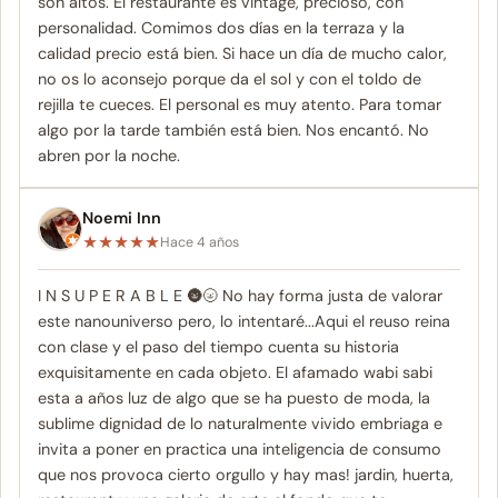
son altos. El restaurante es vintage, precioso, con
personalidad. Comimos dos días en la terraza y la
calidad precio está bien. Si hace un día de mucho calor,
no os lo aconsejo porque da el sol y con el toldo de
rejilla te cueces. El personal es muy atento. Para tomar
algo por la tarde también está bien. Nos encantó. No
abren por la noche.
Noemi Inn
★
★
★
★
★
Hace 4 años
I N S U P E R A B L E 🌚🌝 No hay forma justa de valorar
este nanouniverso pero, lo intentaré...Aqui el reuso reina
con clase y el paso del tiempo cuenta su historia
exquisitamente en cada objeto. El afamado wabi sabi
esta a años luz de algo que se ha puesto de moda, la
sublime dignidad de lo naturalmente vivido embriaga e
invita a poner en practica una inteligencia de consumo
que nos provoca cierto orgullo y hay mas! jardin, huerta,