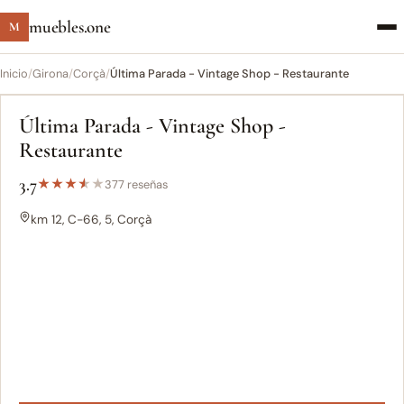
muebles.one
M
Inicio
/
Girona
/
Corçà
/
Última Parada - Vintage Shop - Restaurante
Última Parada - Vintage Shop -
Restaurante
3.7
★
★
★
★
★
377 reseñas
km 12, C-66, 5, Corçà