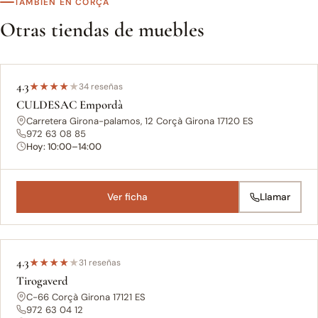
TAMBIÉN EN CORÇÀ
Otras tiendas de muebles
4.3
★
★
★
★
★
34 reseñas
CULDESAC Empordà
Carretera Girona-palamos, 12 Corçà Girona 17120 ES
972 63 08 85
Hoy: 10:00–14:00
Ver ficha
Llamar
4.3
★
★
★
★
★
31 reseñas
Tirogaverd
C-66 Corçà Girona 17121 ES
972 63 04 12