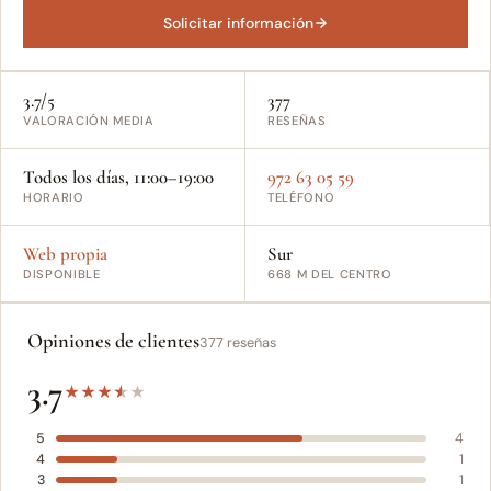
Solicitar información
3.7/5
377
VALORACIÓN MEDIA
RESEÑAS
Todos los días, 11:00–19:00
972 63 05 59
HORARIO
TELÉFONO
Web propia
Sur
DISPONIBLE
668 M DEL CENTRO
Opiniones de clientes
377 reseñas
3.7
★
★
★
★
★
5
4
4
1
3
1