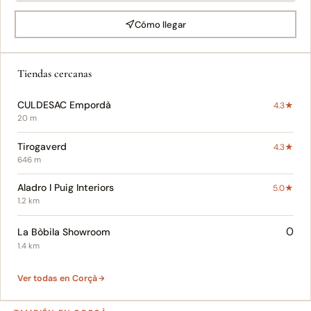
Cómo llegar
Tiendas cercanas
CULDESAC Empordà
4.3★
20 m
Tirogaverd
4.3★
646 m
Aladro I Puig Interiors
5.0★
1.2 km
0
La Bòbila Showroom
1.4 km
Ver todas en Corçà