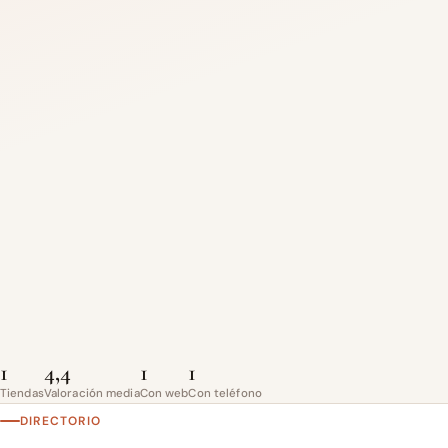
1
4,4
1
1
Tiendas
Valoración media
Con web
Con teléfono
DIRECTORIO