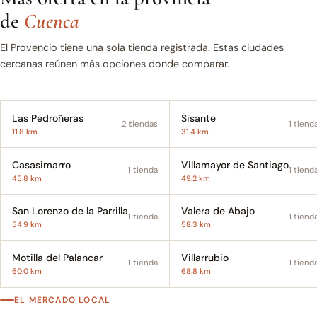
de
Cuenca
El Provencio tiene una sola tienda registrada. Estas ciudades
cercanas reúnen más opciones donde comparar.
Las Pedroñeras
Sisante
2 tiendas
1 tiend
11.8 km
31.4 km
Casasimarro
Villamayor de Santiago
1 tienda
1 tiend
45.8 km
49.2 km
San Lorenzo de la Parrilla
Valera de Abajo
1 tienda
1 tiend
54.9 km
58.3 km
Motilla del Palancar
Villarrubio
1 tienda
1 tiend
60.0 km
68.8 km
EL MERCADO LOCAL