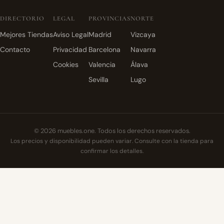
DIRECTORIO
LEGAL
PROVINCIAS
NORTE
Mejores Tiendas
Aviso Legal
Madrid
Vizcaya
Contacto
Privacidad
Barcelona
Navarra
Cookies
Valencia
Álava
Sevilla
Lugo
© 2026 muebles.one. Todos los derechos reservados.
Los precios y disponibilidad pueden variar. Consulte con la tienda para
confirmar los detalles.