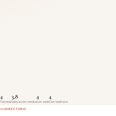
4
3,8
4
4
Tiendas
Valoración media
Con web
Con teléfono
DIRECTORIO