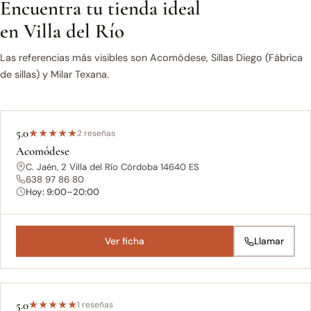
Encuentra tu tienda ideal
en Villa del Río
Las referencias más visibles son Acomódese, Sillas Diego (Fábrica
de sillas) y Milar Texana.
5.0
★
★
★
★
★
2 reseñas
Acomódese
C. Jaén, 2 Villa del Río Córdoba 14640 ES
638 97 86 80
Hoy: 9:00–20:00
Ver ficha
Llamar
5.0
★
★
★
★
★
1 reseñas