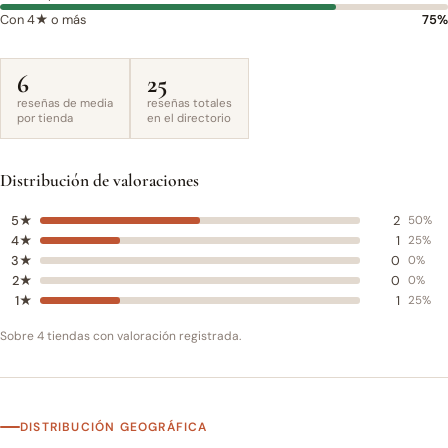
Con 4★ o más
75%
6
25
reseñas de media
reseñas totales
por tienda
en el directorio
Distribución de valoraciones
5★
2
50%
4★
1
25%
3★
0
0%
2★
0
0%
1★
1
25%
Sobre 4 tiendas con valoración registrada.
DISTRIBUCIÓN GEOGRÁFICA