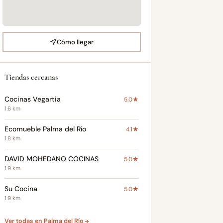
Cómo llegar
Tiendas cercanas
Cocinas Vegartia
5.0★
1.6 km
Ecomueble Palma del Río
4.1★
1.8 km
DAVID MOHEDANO COCINAS
5.0★
1.9 km
Su Cocina
5.0★
1.9 km
Ver todas en Palma del Río