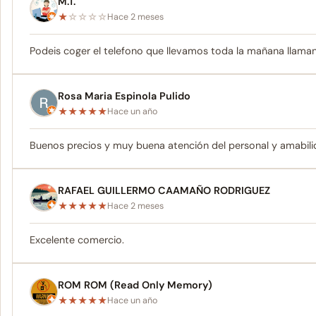
M.T.
★
☆
☆
☆
☆
Hace 2 meses
Podeis coger el telefono que llevamos toda la mañana llaman
Rosa Maria Espinola Pulido
★
★
★
★
★
Hace un año
Buenos precios y muy buena atención del personal y amabil
RAFAEL GUILLERMO CAAMAÑO RODRIGUEZ
★
★
★
★
★
Hace 2 meses
Excelente comercio.
ROM ROM (Read Only Memory)
★
★
★
★
★
Hace un año