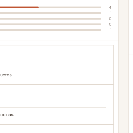
4
1
0
0
1
uctos.
ocinas.