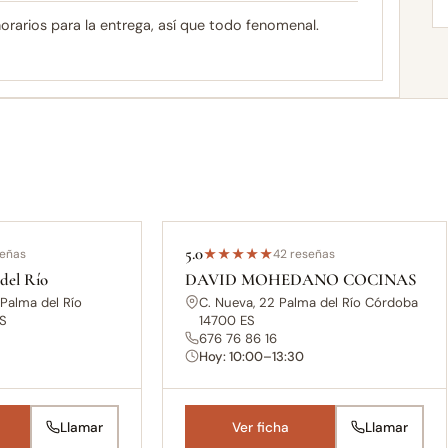
rarios para la entrega, así que todo fenomenal.
5.0
señas
★
★
★
★
★
42 reseñas
del Río
DAVID MOHEDANO COCINAS
 Palma del Río
C. Nueva, 22 Palma del Río Córdoba
ES
14700 ES
676 76 86 16
Hoy: 10:00–13:30
Llamar
Ver ficha
Llamar