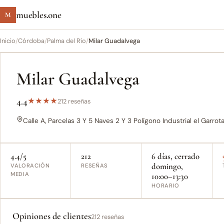
muebles.one
M
Inicio
/
Córdoba
/
Palma del Río
/
Milar Guadalvega
Milar Guadalvega
4.4
★
★
★
★
212 reseñas
Calle A, Parcelas 3 Y 5 Naves 2 Y 3 Polígono Industrial el Garrota
4.4/5
212
6 días, cerrado
domingo,
VALORACIÓN
RESEÑAS
MEDIA
10:00–13:30
HORARIO
Opiniones de clientes
212 reseñas