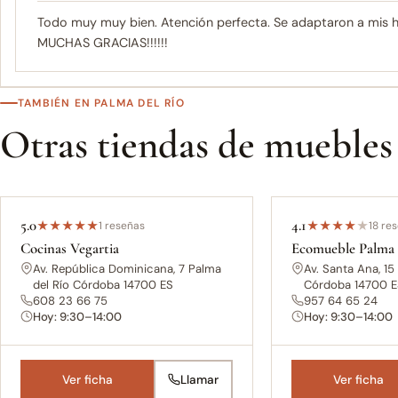
Todo muy muy bien. Atención perfecta. Se adaptaron a mis ho
MUCHAS GRACIAS!!!!!!
TAMBIÉN EN PALMA DEL RÍO
Otras tiendas de muebles
5.0
4.1
★
★
★
★
★
1 reseñas
★
★
★
★
★
18 re
Cocinas Vegartia
Ecomueble Palma 
Av. República Dominicana, 7 Palma
Av. Santa Ana, 15
del Río Córdoba 14700 ES
Córdoba 14700 
608 23 66 75
957 64 65 24
Hoy: 9:30–14:00
Hoy: 9:30–14:00
Ver ficha
Llamar
Ver ficha