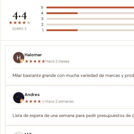
4.4
5
4
3
★
★
★
★
★
2
SOBRE 5
1
Halomar
★
★
★
★
★
Hace 2 meses
Milar bastante grande con mucha variedad de marcas y prod
Andres
★
★
★
★
☆
Hace 2 semanas
Lista de espera de una semana para pedir presupuestos de c