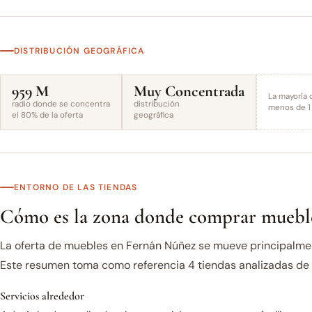
DISTRIBUCIÓN GEOGRÁFICA
959 M
Muy Concentrada
La mayoría 
radio donde se concentra
distribución
menos de 1 
el 80% de la oferta
geográfica
ENTORNO DE LAS TIENDAS
Cómo es la zona donde comprar muebl
La oferta de muebles en Fernán Núñez se mueve principalmen
Este resumen toma como referencia 4 tiendas analizadas de l
Servicios alrededor