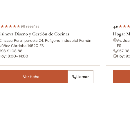
8
4.6
★
★
★
★
★
96 reseñas
★
★
isinova Diseño y Gestión de Cocinas
Hogar M
C. Isaac Peral, parcela 24, Polígono Industrial Fernán
Av. Jua
Núñez Córdoba 14520 ES
ES
693 91 08 88
957 38 
Hoy: 8:00–14:00
Hoy: 9
Ver ficha
Llamar