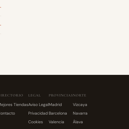
DIRECTORIO
LEGAL
PROVINCIAS
NORTE
ejores Tiendas
Aviso Legal
Madrid
Vizcaya
ontacto
Privacidad
Barcelona
Navarra
Cookies
Valencia
Álava