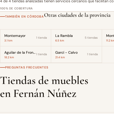
4 de 4 tiendas analizadas tienen servicios cercanos que facilitan c
100% DE COBERTURA
Otras ciudades de la provincia
TAMBIÉN EN CÓRDOBA
Montemayor
La Rambla
Mont
1 tienda
5 tiendas
3.1 km
6.5 km
11.2 k
Aguilar de la Frontera
Garcí - Calvo
1 tienda
1 tienda
18.2 km
21.4 km
PREGUNTAS FRECUENTES
Tiendas de muebles
en Fernán Núñez