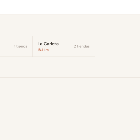
La Carlota
1 tienda
2 tiendas
18.1 km