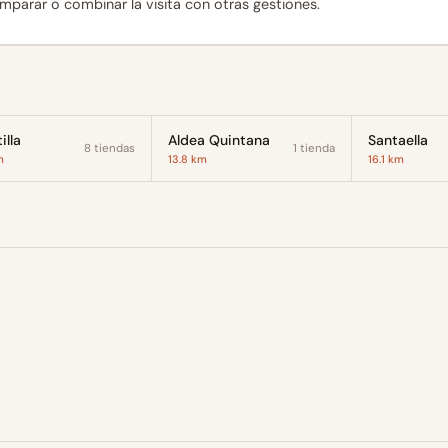
omparar o combinar la visita con otras gestiones.
illa
Aldea Quintana
Santaella
8 tiendas
1 tienda
m
13.8 km
16.1 km