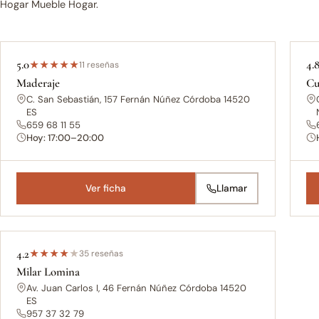
Hogar Mueble Hogar.
5.0
4.
★
★
★
★
★
11 reseñas
Maderaje
Cu
C. San Sebastián, 157 Fernán Núñez Córdoba 14520
ES
659 68 11 55
Hoy: 17:00–20:00
Ver ficha
Llamar
4.2
★
★
★
★
★
35 reseñas
Milar Lomina
Av. Juan Carlos I, 46 Fernán Núñez Córdoba 14520
ES
957 37 32 79