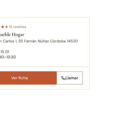
★
★
★
18 reseñas
ueble Hogar
n Carlos I, 35 Fernán Núñez Córdoba 14520
15 01
:30–13:30
Ver ficha
Llamar