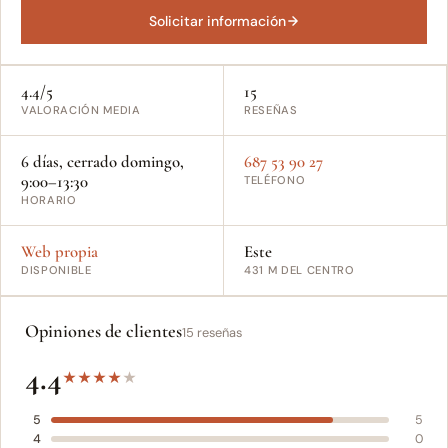
Solicitar información
4.4/5
15
VALORACIÓN MEDIA
RESEÑAS
6 días, cerrado domingo,
687 53 90 27
9:00–13:30
TELÉFONO
HORARIO
Web propia
Este
DISPONIBLE
431 M DEL CENTRO
Opiniones de clientes
15 reseñas
4.4
★
★
★
★
★
5
5
4
0