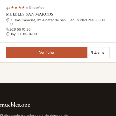
4.3
★
★
★
★
★
13 reseñas
MUEBLES SAN MARCOS
C. Islas Canarias, 32 Alcázar de San Juan Ciudad Real 13600
ES
926 55 10 26
Hoy: 10:00–14:00
Ver ficha
Llamar
muebles.one
El directorio de referencia de tiendas de