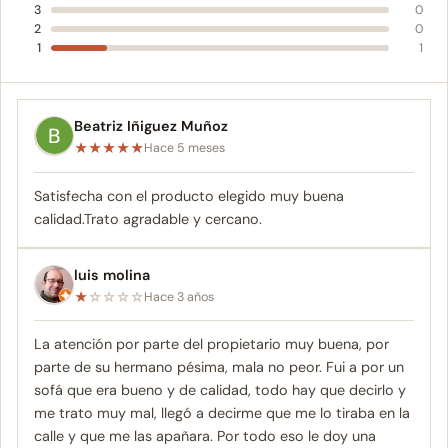
3
0
2
0
1
1
Beatriz Iñiguez Muñoz
★
★
★
★
★
Hace 5 meses
Satisfecha con el producto elegido muy buena
calidad.Trato agradable y cercano.
luis molina
★
☆
☆
☆
☆
Hace 3 años
La atención por parte del propietario muy buena, por
parte de su hermano pésima, mala no peor. Fui a por un
sofá que era bueno y de calidad, todo hay que decirlo y
me trato muy mal, llegó a decirme que me lo tiraba en la
calle y que me las apañara. Por todo eso le doy una