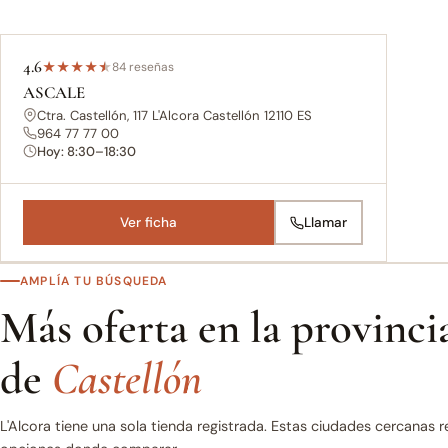
4.6
★
★
★
★
★
84 reseñas
ASCALE
Ctra. Castellón, 117 L'Alcora Castellón 12110 ES
964 77 77 00
Hoy: 8:30–18:30
Ver ficha
Llamar
AMPLÍA TU BÚSQUEDA
Más oferta en la provinci
de
Castellón
L'Alcora tiene una sola tienda registrada. Estas ciudades cercanas