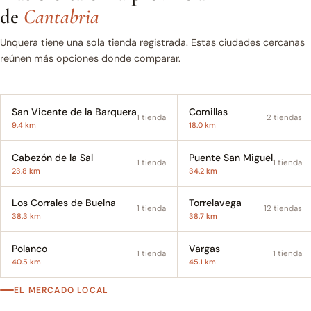
de
Cantabria
Unquera tiene una sola tienda registrada. Estas ciudades cercanas
reúnen más opciones donde comparar.
San Vicente de la Barquera
Comillas
1 tienda
2 tiendas
9.4 km
18.0 km
Cabezón de la Sal
Puente San Miguel
1 tienda
1 tienda
23.8 km
34.2 km
Los Corrales de Buelna
Torrelavega
1 tienda
12 tiendas
38.3 km
38.7 km
Polanco
Vargas
1 tienda
1 tienda
40.5 km
45.1 km
EL MERCADO LOCAL