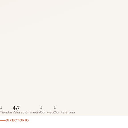
1
4,7
1
1
Tiendas
Valoración media
Con web
Con teléfono
DIRECTORIO