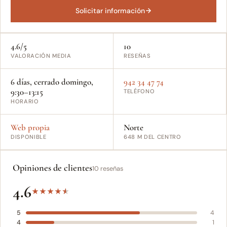
Solicitar información
4.6/5
10
VALORACIÓN MEDIA
RESEÑAS
6 días, cerrado domingo,
942 34 47 74
9:30–13:15
TELÉFONO
HORARIO
Web propia
Norte
DISPONIBLE
648 M DEL CENTRO
Opiniones de clientes
10 reseñas
4.6
★
★
★
★
★
5
4
4
1