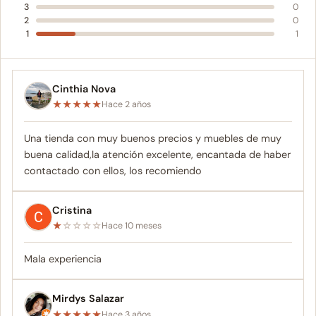
3
0
2
0
1
1
Cinthia Nova
★
★
★
★
★
Hace 2 años
Una tienda con muy buenos precios y muebles de muy
buena calidad,la atención excelente, encantada de haber
contactado con ellos, los recomiendo
Cristina
★
☆
☆
☆
☆
Hace 10 meses
Mala experiencia
Mirdys Salazar
★
★
★
★
★
Hace 3 años