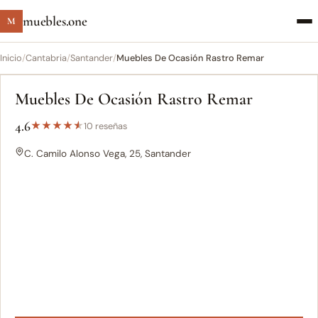
muebles.one
M
Inicio
/
Cantabria
/
Santander
/
Muebles De Ocasión Rastro Remar
Muebles De Ocasión Rastro Remar
4.6
★
★
★
★
★
10 reseñas
C. Camilo Alonso Vega, 25, Santander