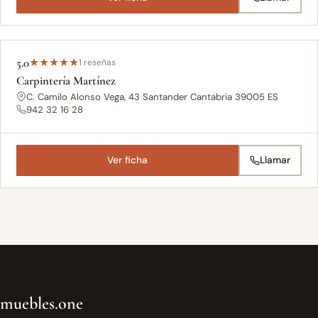
5.0
★
★
★
★
★
1 reseñas
Carpintería Martínez
C. Camilo Alonso Vega, 43 Santander Cantabria 39005 ES
942 32 16 28
Ver ficha
Llamar
muebles.one