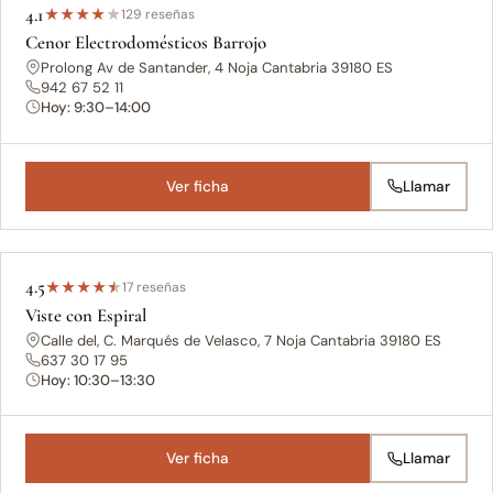
4.1
★
★
★
★
★
129 reseñas
Cenor Electrodomésticos Barrojo
Prolong Av de Santander, 4 Noja Cantabria 39180 ES
942 67 52 11
Hoy: 9:30–14:00
Ver ficha
Llamar
4.5
★
★
★
★
★
17 reseñas
Viste con Espiral
Calle del, C. Marqués de Velasco, 7 Noja Cantabria 39180 ES
637 30 17 95
Hoy: 10:30–13:30
Ver ficha
Llamar