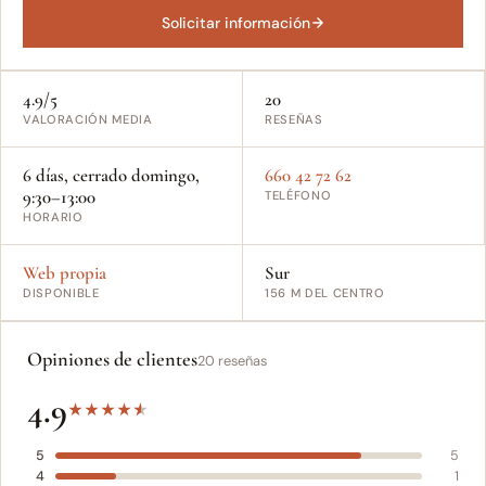
Solicitar información
4.9/5
20
VALORACIÓN MEDIA
RESEÑAS
6 días, cerrado domingo,
660 42 72 62
9:30–13:00
TELÉFONO
HORARIO
Web propia
Sur
DISPONIBLE
156 M DEL CENTRO
Opiniones de clientes
20 reseñas
4.9
★
★
★
★
★
5
5
4
1