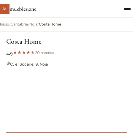
muebles.one
M
Inicio
/
Cantabria
/
Noja
/
Costa Home
Costa Home
4.9
★
★
★
★
★
20 reseñas
C. el Socaire, 9, Noja