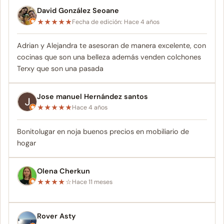
David González Seoane
★
★
★
★
★
Fecha de edición: Hace 4 años
Adrian y Alejandra te asesoran de manera excelente, con
cocinas que son una belleza además venden colchones
Terxy que son una pasada
Jose manuel Hernández santos
★
★
★
★
★
Hace 4 años
Bonitolugar en noja buenos precios en mobiliario de
hogar
Olena Cherkun
★
★
★
★
☆
Hace 11 meses
Rover Asty