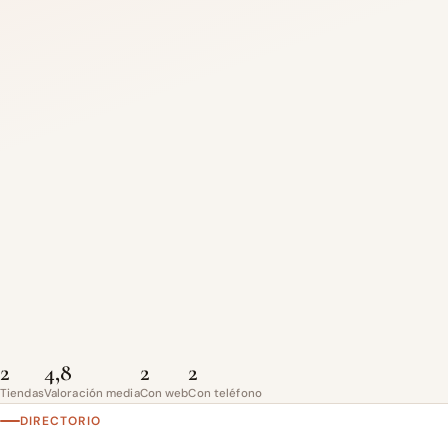
2
4,8
2
2
Tiendas
Valoración media
Con web
Con teléfono
DIRECTORIO