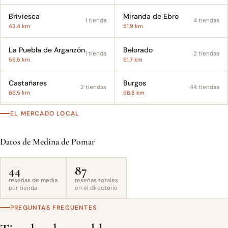
Briviesca
Miranda de Ebro
1 tienda
4 tiendas
43.4 km
51.9 km
La Puebla de Arganzón
Belorado
1 tienda
2 tiendas
56.5 km
61.7 km
Castañares
Burgos
2 tiendas
44 tiendas
66.5 km
66.8 km
EL MERCADO LOCAL
Datos de Medina de Pomar
44
87
reseñas de media
reseñas totales
por tienda
en el directorio
PREGUNTAS FRECUENTES