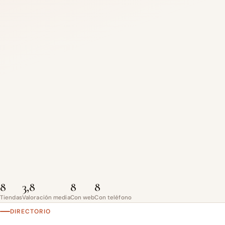
8
3,8
8
8
Tiendas
Valoración media
Con web
Con teléfono
DIRECTORIO