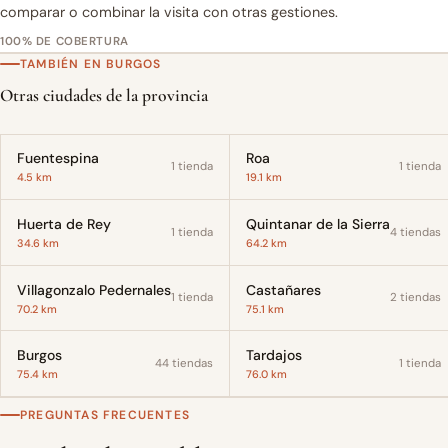
comparar o combinar la visita con otras gestiones.
100% DE COBERTURA
TAMBIÉN EN BURGOS
Otras ciudades de la provincia
Fuentespina
Roa
1 tienda
1 tienda
4.5 km
19.1 km
Huerta de Rey
Quintanar de la Sierra
1 tienda
4 tiendas
34.6 km
64.2 km
Villagonzalo Pedernales
Castañares
1 tienda
2 tiendas
70.2 km
75.1 km
Burgos
Tardajos
44 tiendas
1 tienda
75.4 km
76.0 km
PREGUNTAS FRECUENTES