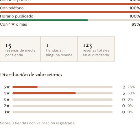
Con teléfono
100%
Horario publicado
100%
Con 4★ o más
63%
15
1
123
reseñas de media
tiendas sin
reseñas totales
por tienda
ninguna reseña
en el directorio
Distribución de valoraciones
5★
2
25%
4★
5
63%
3★
0
0%
2★
0
0%
1★
0
0%
Sobre 8 tiendas con valoración registrada.