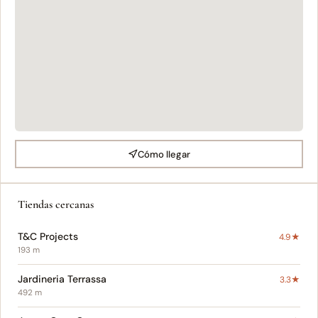
Cómo llegar
Tiendas cercanas
T&C Projects
4.9★
193 m
Jardineria Terrassa
3.3★
492 m