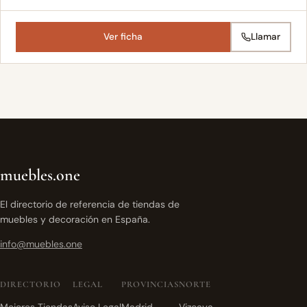
Ver ficha
Llamar
muebles.one
El directorio de referencia de tiendas de
muebles y decoración en España.
info@muebles.one
DIRECTORIO
LEGAL
PROVINCIAS
NORTE
Mejores Tiendas
Aviso Legal
Madrid
Vizcaya