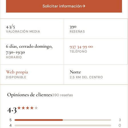
Solicitar información
4.3/5
390
VALORACIÓN MEDIA
RESEÑAS
6 días, cerrado domingo,
937 34 99 00
7:30–19:30
TELÉFONO
HORARIO
Web propia
Norte
DISPONIBLE
2.5 KM DEL CENTRO
Opiniones de clientes
390 reseñas
4.3
★
★
★
★
★
5
3
4
0