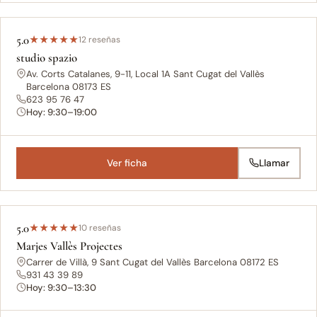
5.0
★
★
★
★
★
12 reseñas
studio spazio
Av. Corts Catalanes, 9-11, Local 1A Sant Cugat del Vallès
Barcelona 08173 ES
623 95 76 47
Hoy: 9:30–19:00
Ver ficha
Llamar
5.0
★
★
★
★
★
10 reseñas
Marjes Vallès Projectes
Carrer de Villà, 9 Sant Cugat del Vallès Barcelona 08172 ES
931 43 39 89
Hoy: 9:30–13:30