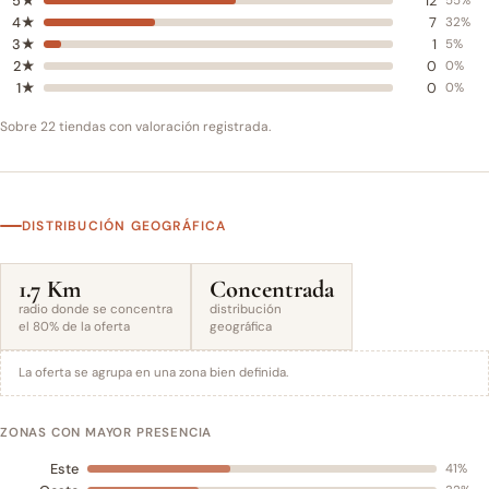
5★
12
55%
4★
7
32%
3★
1
5%
2★
0
0%
1★
0
0%
Sobre 22 tiendas con valoración registrada.
DISTRIBUCIÓN GEOGRÁFICA
1.7 Km
Concentrada
radio donde se concentra
distribución
el 80% de la oferta
geográfica
La oferta se agrupa en una zona bien definida.
ZONAS CON MAYOR PRESENCIA
Este
41%