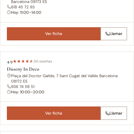
Barcelona 08173 ES
618 45 72 93
Hoy: 11:00–14:00
Ver ficha
Llamar
4.9
★
★
★
★
★
34 reseñas
Disseny In Deco
Plaça del Doctor Galtés, 7 Sant Cugat del Vallès Barcelona
08172 ES
936 74 58 51
Hoy: 10:00–20:00
Ver ficha
Llamar