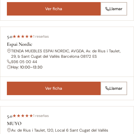
Ver ficha
Llamar
5.0
★
★
★
★
★
1 reseñas
Espai Nordic
TIENDA MUEBLES ESPAI NORDIC, AVGDA, Av. de Rius i Taulet,
29, b Sant Cugat del Vallès Barcelona 08172 ES
936 05 00 44
Hoy: 10:00–13:30
Ver ficha
Llamar
5.0
★
★
★
★
★
1 reseñas
MUYO
Av. de Rius i Taulet, 120, Local 6 Sant Cugat del Vallès