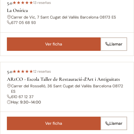
5.0
★
★
★
★
★
13 reseñas
La Onírica
Carrer de Vic, 7 Sant Cugat del Vallès Barcelona 08173 ES
677 05 68 93
Ver ficha
Llamar
5.0
★
★
★
★
★
12 reseñas
ARtCO - Escola Taller de Restauració d'Art i Antiguitats
Carrer del Rosselló, 36 Sant Cugat del Vallès Barcelona 08172
ES
610 67 12 37
Hoy: 9:30–14:00
Ver ficha
Llamar