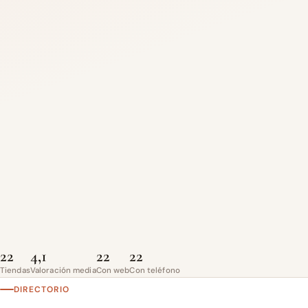
22
4,1
22
22
Tiendas
Valoración media
Con web
Con teléfono
DIRECTORIO