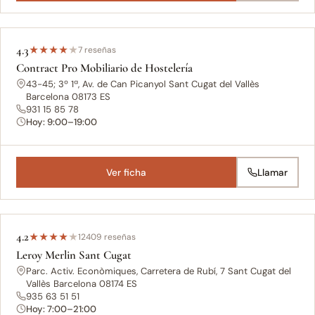
4.3
★
★
★
★
★
7 reseñas
Contract Pro Mobiliario de Hostelería
43-45; 3º 1ª, Av. de Can Picanyol Sant Cugat del Vallès
Barcelona 08173 ES
931 15 85 78
Hoy: 9:00–19:00
Ver ficha
Llamar
4.2
★
★
★
★
★
12409 reseñas
Leroy Merlin Sant Cugat
Parc. Activ. Econòmiques, Carretera de Rubí, 7 Sant Cugat del
Vallès Barcelona 08174 ES
935 63 51 51
Hoy: 7:00–21:00