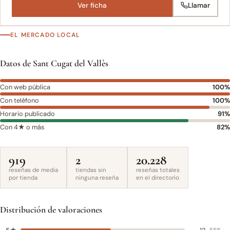
Ver ficha
Llamar
EL MERCADO LOCAL
Datos de Sant Cugat del Vallès
Con web pública
100%
Con teléfono
100%
Horario publicado
91%
Con 4★ o más
82%
919
2
20.228
reseñas de media
tiendas sin
reseñas totales
por tienda
ninguna reseña
en el directorio
Distribución de valoraciones