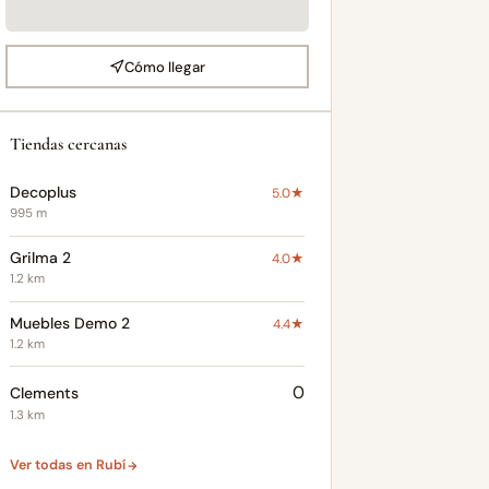
Cómo llegar
Tiendas cercanas
Decoplus
5.0★
995 m
Grilma 2
4.0★
1.2 km
Muebles Demo 2
4.4★
1.2 km
0
Clements
1.3 km
Ver todas en Rubí