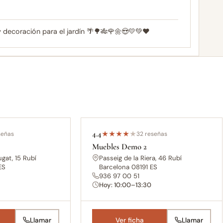
y decoración para el jardín 🌴🌳🎋🌹🌼😍💛💚❤
4.4
señas
★
★
★
★
★
32 reseñas
Muebles Demo 2
gat, 15 Rubí
Passeig de la Riera, 46 Rubí
ES
Barcelona 08191 ES
936 97 00 51
Hoy: 10:00–13:30
Llamar
Ver ficha
Llamar