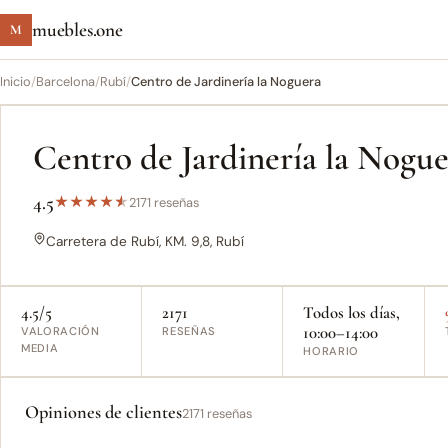
muebles.one
M
Inicio
/
Barcelona
/
Rubí
/
Centro de Jardinería la Noguera
Centro de Jardinería la Nogu
4.5
★
★
★
★
★
2171 reseñas
Carretera de Rubí, KM. 9,8, Rubí
4.5/5
2171
Todos los días,
10:00–14:00
VALORACIÓN
RESEÑAS
MEDIA
HORARIO
Opiniones de clientes
2171 reseñas