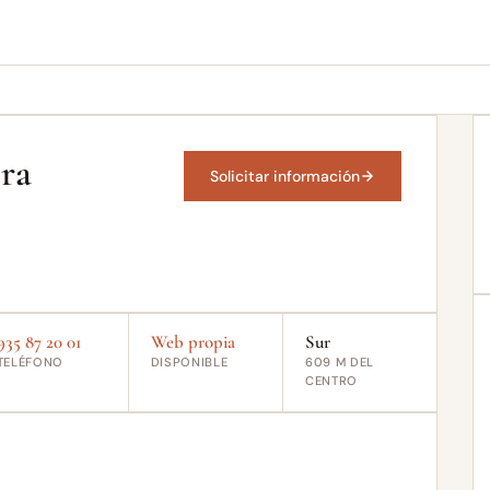
era
Solicitar información
935 87 20 01
Web propia
Sur
TELÉFONO
DISPONIBLE
609 M DEL
CENTRO