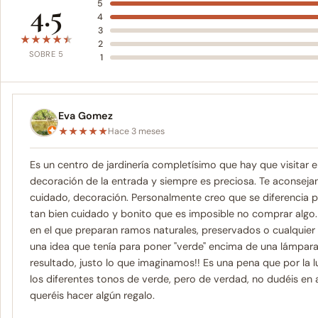
4.5
5
4
3
★
★
★
★
★
2
SOBRE 5
1
Eva Gomez
★
★
★
★
★
Hace 3 meses
Es un centro de jardinería completísimo que hay que visitar 
decoración de la entrada y siempre es preciosa. Te aconsej
cuidado, decoración. Personalmente creo que se diferencia p
tan bien cuidado y bonito que es imposible no comprar algo.
en el que preparan ramos naturales, preservados o cualquier
una idea que tenía para poner "verde" encima de una lámpar
resultado, justo lo que imaginamos!! Es una pena que por la 
los diferentes tonos de verde, pero de verdad, no dudéis en a
queréis hacer algún regalo.