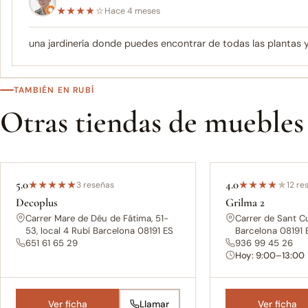
★
★
★
★
☆
Hace 4 meses
una jardinería donde puedes encontrar de todas las plantas 
TAMBIÉN EN RUBÍ
Otras tiendas de muebles
5.0
4.0
★
★
★
★
★
3 reseñas
★
★
★
★
★
12 re
Decoplus
Grilma 2
Carrer Mare de Déu de Fátima, 51-
Carrer de Sant Cu
53, local 4 Rubí Barcelona 08191 ES
Barcelona 08191 
651 61 65 29
936 99 45 26
Hoy: 9:00–13:00
Ver ficha
Llamar
Ver ficha