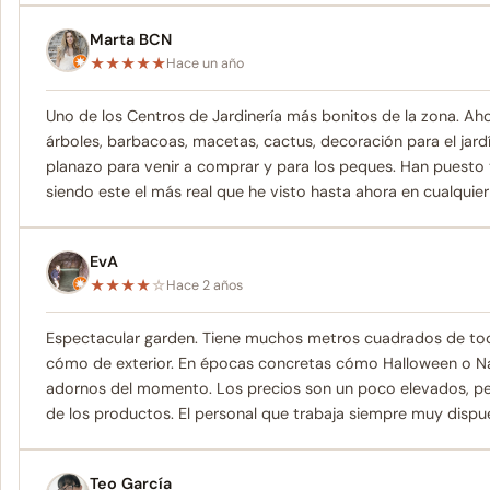
Marta BCN
★
★
★
★
★
Hace un año
Uno de los Centros de Jardinería más bonitos de la zona. Aho
árboles, barbacoas, macetas, cactus, decoración para el jard
planazo para venir a comprar y para los peques. Han puesto 
siendo este el más real que he visto hasta ahora en cualqui
EvA
★
★
★
★
☆
Hace 2 años
Espectacular garden. Tiene muchos metros cuadrados de todo 
cómo de exterior. En épocas concretas cómo Halloween o Na
adornos del momento. Los precios son un poco elevados, pero 
de los productos. El personal que trabaja siempre muy dispue
Teo García