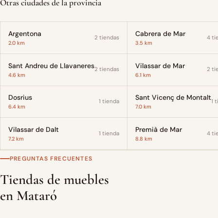
Otras ciudades de la provincia
Argentona
Cabrera de Mar
2 tiendas
4 ti
2.0 km
3.5 km
Sant Andreu de Llavaneres
Vilassar de Mar
2 tiendas
2 ti
4.6 km
6.1 km
Dosrius
Sant Vicenç de Montalt
1 tienda
1 
6.4 km
7.0 km
Vilassar de Dalt
Premià de Mar
1 tienda
4 ti
7.2 km
8.8 km
PREGUNTAS FRECUENTES
Tiendas de muebles
en Mataró