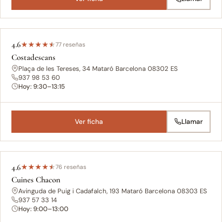
4.6
★
★
★
★
★
77 reseñas
Costadescans
Plaça de les Tereses, 34 Mataró Barcelona 08302 ES
937 98 53 60
Hoy: 9:30–13:15
Ver ficha
Llamar
4.6
★
★
★
★
★
76 reseñas
Cuines Chacon
Avinguda de Puig i Cadafalch, 193 Mataró Barcelona 08303 ES
937 57 33 14
Hoy: 9:00–13:00