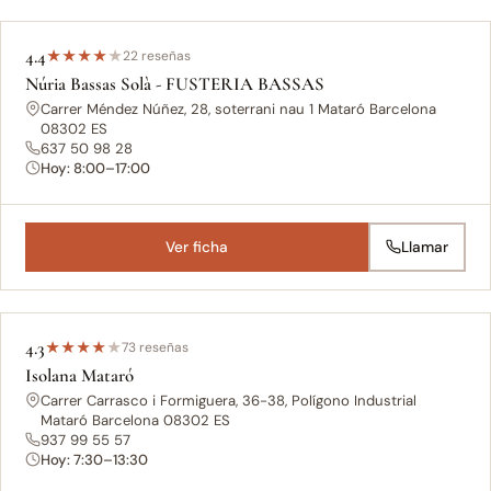
4.4
★
★
★
★
★
22 reseñas
Núria Bassas Solà - FUSTERIA BASSAS
Carrer Méndez Núñez, 28, soterrani nau 1 Mataró Barcelona
08302 ES
637 50 98 28
Hoy: 8:00–17:00
Ver ficha
Llamar
4.3
★
★
★
★
★
73 reseñas
Isolana Mataró
Carrer Carrasco i Formiguera, 36-38, Polígono Industrial
Mataró Barcelona 08302 ES
937 99 55 57
Hoy: 7:30–13:30