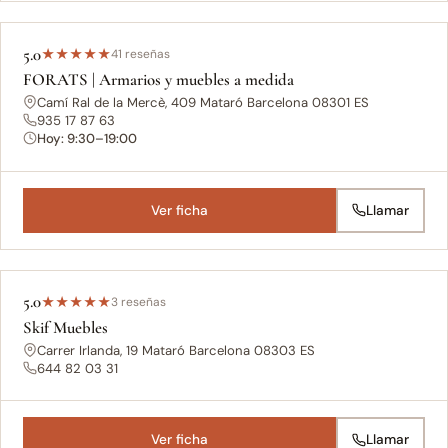
5.0
★
★
★
★
★
41 reseñas
FORATS | Armarios y muebles a medida
Camí Ral de la Mercè, 409 Mataró Barcelona 08301 ES
935 17 87 63
Hoy: 9:30–19:00
Ver ficha
Llamar
5.0
★
★
★
★
★
3 reseñas
Skif Muebles
Carrer Irlanda, 19 Mataró Barcelona 08303 ES
644 82 03 31
Ver ficha
Llamar