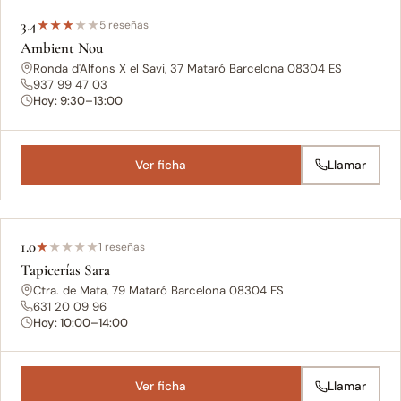
3.4
★
★
★
★
★
5 reseñas
Ambient Nou
Ronda d'Alfons X el Savi, 37 Mataró Barcelona 08304 ES
937 99 47 03
Hoy: 9:30–13:00
Ver ficha
Llamar
1.0
★
★
★
★
★
1 reseñas
Tapicerías Sara
Ctra. de Mata, 79 Mataró Barcelona 08304 ES
631 20 09 96
Hoy: 10:00–14:00
Ver ficha
Llamar