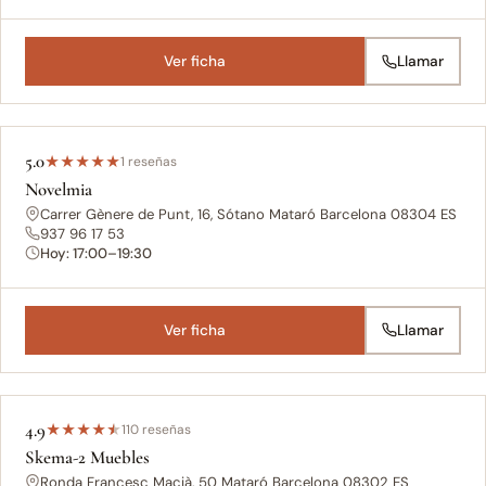
Ver ficha
Llamar
5.0
★
★
★
★
★
1 reseñas
Novelmia
Carrer Gènere de Punt, 16, Sótano Mataró Barcelona 08304 ES
937 96 17 53
Hoy: 17:00–19:30
Ver ficha
Llamar
4.9
★
★
★
★
★
110 reseñas
Skema-2 Muebles
Ronda Francesc Macià, 50 Mataró Barcelona 08302 ES