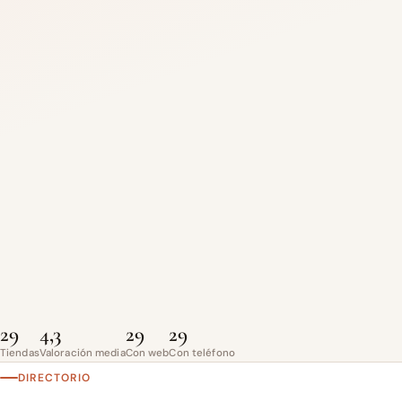
29
4,3
29
29
Tiendas
Valoración media
Con web
Con teléfono
DIRECTORIO