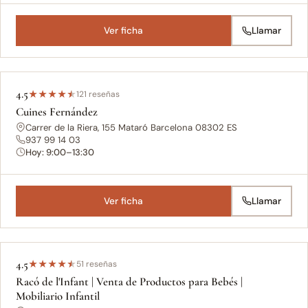
Ver ficha
Llamar
4.5
★
★
★
★
★
121 reseñas
Cuines Fernández
Carrer de la Riera, 155 Mataró Barcelona 08302 ES
937 99 14 03
Hoy: 9:00–13:30
Ver ficha
Llamar
4.5
★
★
★
★
★
51 reseñas
Racó de l'Infant | Venta de Productos para Bebés |
Mobiliario Infantil