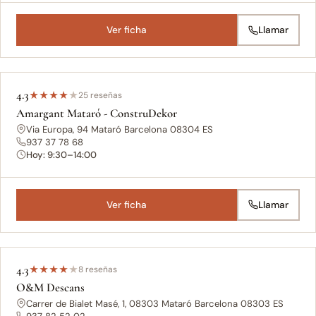
Ver ficha
Llamar
4.3
★
★
★
★
★
25 reseñas
Amargant Mataró - ConstruDekor
Via Europa, 94 Mataró Barcelona 08304 ES
937 37 78 68
Hoy: 9:30–14:00
Ver ficha
Llamar
4.3
★
★
★
★
★
8 reseñas
O&M Descans
Carrer de Bialet Masé, 1, 08303 Mataró Barcelona 08303 ES