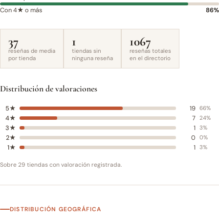
Con 4★ o más
86%
37
1
1067
reseñas de media
tiendas sin
reseñas totales
por tienda
ninguna reseña
en el directorio
Distribución de valoraciones
5★
19
66%
4★
7
24%
3★
1
3%
2★
0
0%
1★
1
3%
Sobre 29 tiendas con valoración registrada.
DISTRIBUCIÓN GEOGRÁFICA