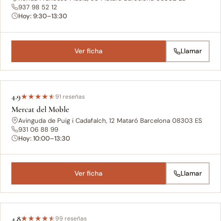
937 98 52 12
Hoy: 9:30–13:30
Ver ficha
Llamar
4.9
★
★
★
★
★
91 reseñas
Mercat del Moble
Avinguda de Puig i Cadafalch, 12 Mataró Barcelona 08303 ES
931 06 88 99
Hoy: 10:00–13:30
Ver ficha
Llamar
4.8
★
★
★
★
★
99 reseñas