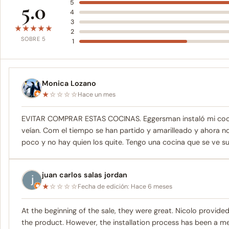
5.0
5
4
3
★
★
★
★
★
2
SOBRE 5
1
Monica Lozano
★
☆
☆
☆
☆
Hace un mes
EVITAR COMPRAR ESTAS COCINAS. Eggersman instaló mi cocina 
veían. Com el tiempo se han partido y amarilleado y ahora n
poco y no hay quien los quite. Tengo una cocina que se ve suc
juan carlos salas jordan
★
☆
☆
☆
☆
Fecha de edición: Hace 6 meses
At the beginning of the sale, they were great. Nicolo provid
the product. However, the installation process has been a mes