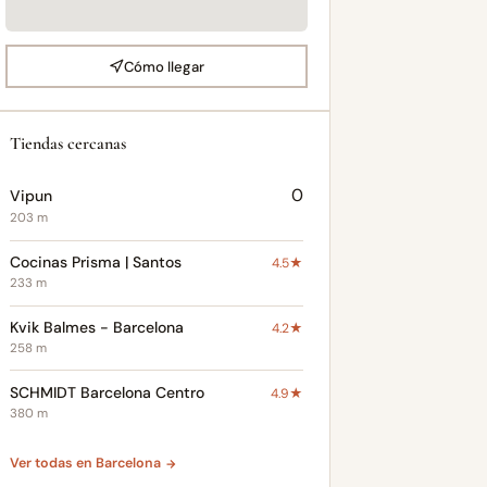
Cómo llegar
Tiendas cercanas
0
Vipun
203 m
Cocinas Prisma | Santos
4.5★
233 m
Kvik Balmes - Barcelona
4.2★
258 m
SCHMIDT Barcelona Centro
4.9★
380 m
Ver todas en Barcelona ‎