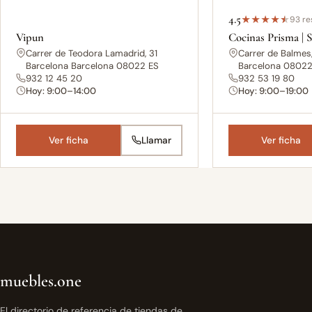
4.5
★
★
★
★
★
93 re
Vipun
Cocinas Prisma | 
Carrer de Teodora Lamadrid, 31
Carrer de Balmes
Barcelona Barcelona 08022 ES
Barcelona 08022
932 12 45 20
932 53 19 80
Hoy: 9:00–14:00
Hoy: 9:00–19:00
Ver ficha
Llamar
Ver ficha
muebles.one
El directorio de referencia de tiendas de