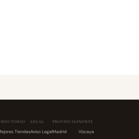
DIRECTORIO
LEGAL
PROVINCIAS
NORTE
ejores Tiendas
Aviso Legal
Madrid
Vizcaya