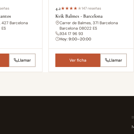
4.2
señas
★
★
★
★
★
147 reseñas
Santos
Kvik Balmes - Barcelona
, 427 Barcelona
Carrer de Balmes, 371 Barcelona
 ES
Barcelona 08022 ES
934 17 96 93
Hoy: 9:00–20:00
Llamar
Ver ficha
Llamar
M