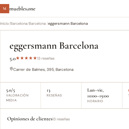
muebles.one
M
Inicio
/
Barcelona
/
Barcelona ‎
/
eggersmann Barcelona
eggersmann Barcelona
5.0
★
★
★
★
★
13 reseñas
Carrer de Balmes, 395, Barcelona
5.0/5
13
Lun–vie,
10:00–19:00
VALORACIÓN
RESEÑAS
MEDIA
HORARIO
Opiniones de clientes
13 reseñas