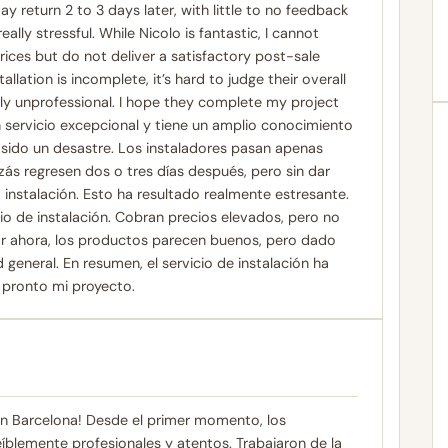
 return 2 to 3 days later, with little to no feedback
ally stressful. While Nicolo is fantastic, I cannot
ices but do not deliver a satisfactory post-sale
llation is incomplete, it’s hard to judge their overall
ely unprofessional. I hope they complete my project
un servicio excepcional y tiene un amplio conocimiento
 sido un desastre. Los instaladores pasan apenas
ás regresen dos o tres días después, pero sin dar
 instalación. Esto ha resultado realmente estresante.
o de instalación. Cobran precios elevados, pero no
Por ahora, los productos parecen buenos, pero dado
d general. En resumen, el servicio de instalación ha
 pronto mi proyecto.
n Barcelona! Desde el primer momento, los
íblemente profesionales y atentos. Trabajaron de la