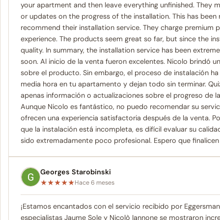
your apartment and then leave everything unfinished. They may
or updates on the progress of the installation. This has been re
recommend their installation service. They charge premium pr
experience. The products seem great so far, but since the insta
quality. In summary, the installation service has been extrem
soon. Al inicio de la venta fueron excelentes. Nicolo brindó 
sobre el producto. Sin embargo, el proceso de instalación ha
media hora en tu apartamento y dejan todo sin terminar. Quiz
apenas información o actualizaciones sobre el progreso de la
Aunque Nicolo es fantástico, no puedo recomendar su servici
ofrecen una experiencia satisfactoria después de la venta. 
que la instalación está incompleta, es difícil evaluar su calida
sido extremadamente poco profesional. Espero que finalicen
Georges Starobinski
★
★
★
★
★
Hace 6 meses
¡Estamos encantados con el servicio recibido por Eggersman
especialistas Jaume Sole y Nicolò Iannone se mostraron incre