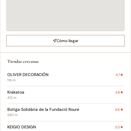
Cómo llegar
Tiendas cercanas
OLlVER DECORACIÓN
4.7★
116 m
Krakatoa
4.8★
413 m
Botiga Solidària de la Fundació Roure
4.6★
580 m
KEIGIO DESIGN
5.0★