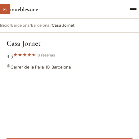
muebles.one
M
Inicio
/
Barcelona
/
Barcelona ‎
/
Casa Jornet
Casa Jornet
4.5
★
★
★
★
★
18 reseñas
Carrer de la Palla, 10, Barcelona