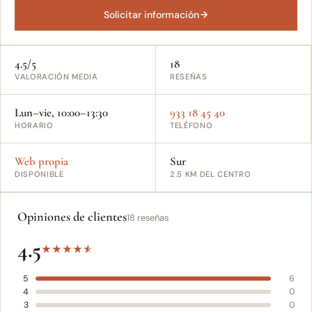
Solicitar información
4.5/5
18
VALORACIÓN MEDIA
RESEÑAS
Lun–vie, 10:00–13:30
933 18 45 40
HORARIO
TELÉFONO
Web propia
Sur
DISPONIBLE
2.5 KM DEL CENTRO
Opiniones de clientes
18 reseñas
4.5
★
★
★
★
★
5
6
4
0
3
0