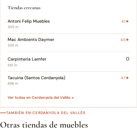
Tiendas cercanas
Antoni Felip Muebles
4.1★
305 m
Mac Ambients Daymer
4.5★
338 m
0
Carpinteria Lamfer
581 m
Tacuina (Santos Cerdanyola)
4.7★
696 m
Ver todas en Cerdanyola del Vallès
TAMBIÉN EN CERDANYOLA DEL VALLÈS
Otras tiendas de muebles