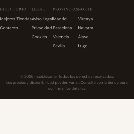
DIRECTORIO
LEGAL
PROVINCIAS
NORTE
Mejores Tiendas
Aviso Legal
Madrid
Vizcaya
Contacto
Privacidad
Barcelona
Navarra
Cookies
Valencia
Álava
Sevilla
Lugo
© 2026 muebles.one. Todos los derechos reservados.
Los precios y disponibilidad pueden variar. Consulte con la tienda para
confirmar los detalles.