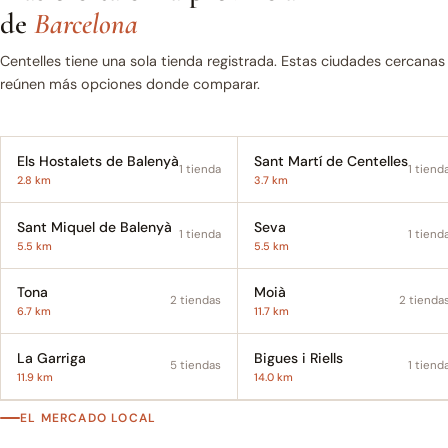
de
Barcelona
Centelles tiene una sola tienda registrada. Estas ciudades cercanas
reúnen más opciones donde comparar.
Els Hostalets de Balenyà
Sant Martí de Centelles
1 tienda
1 tiend
2.8 km
3.7 km
Sant Miquel de Balenyà
Seva
1 tienda
1 tiend
5.5 km
5.5 km
Tona
Moià
2 tiendas
2 tienda
6.7 km
11.7 km
La Garriga
Bigues i Riells
5 tiendas
1 tiend
11.9 km
14.0 km
EL MERCADO LOCAL